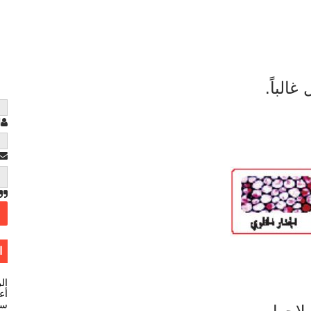
غالباً.
ا
ا
ال
أعل
سي