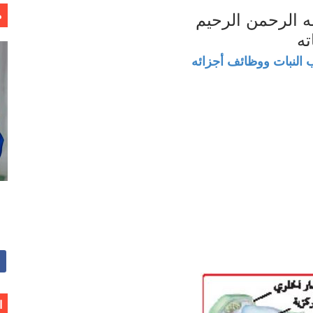
م
ه الرحمن الرحيم
ته
خالد بن سليمان الغثبر و د.مهندس / محمد بن عبد الله القحطاني
 النبات ووظائف أجزائه
ا