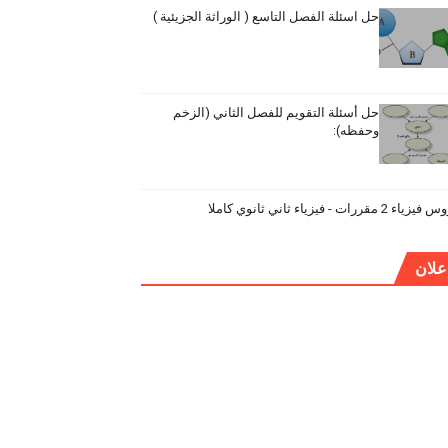
حل اسئلة الفصل التاسع ( الوراثة الجزيئية )
حل أسئلة التقويم للفصل الثاني (الزخم
وحفظه):
ياء 2 مقررات - فيزياء ثاني ثانوي كاملا
علان