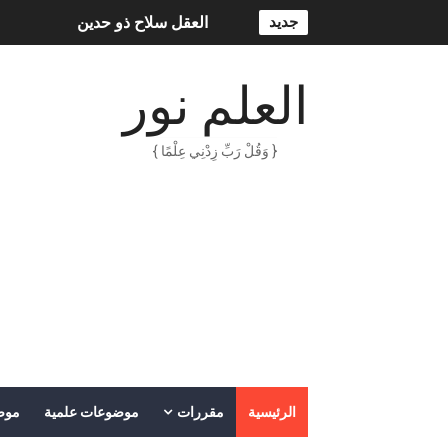
جديد
العقل سلاح ذو حدين
ORACLE 9i بالعربية – محمد - pdf
العلم نور
الذكاء المالي
{ وَقُلْ رَبِّ زِدْنِي عِلْمًا }
الانحراف المعياري وكيفية حسابه
Lan Sommerville - PDF Book
الأسهم ما هي وكيف نشأت؟
15 حكمة لبوب مارلي ستغير نظرتك للحياة
دليل جميع دروس كيمياء 1 مقررات
اختبار مقنن 5 – المول
الرئيسية
مقررات
موضوعات علمية
موض
حل أسئلة الفصل الخامس – المو