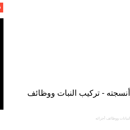
ق
- لفهد عامر الأحمدي
نسجته - تركيب النبات ووظائف
وجية الحديثة
نباتات ووظائف أجزائه
هم