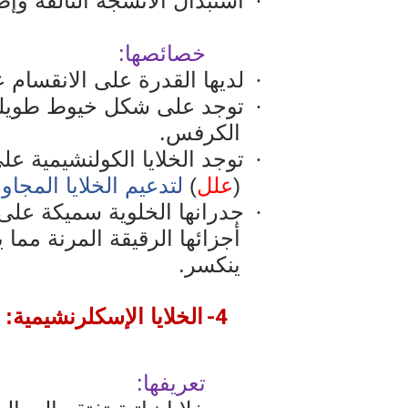
استبدال الأنسجة التالفة وإص
·
خصائصها:
لديها القدرة على الانقسام ع
·
توجد على شكل خيوط طويلة
·
الكرفس.
توجد الخلايا الكولنشيمية 
·
(
علل
)
لتدعيم الخلايا المجاو
جدرانها الخلوية سميكة على 
·
أجزائها الرقيقة المرنة مما ي
ينكسر.
4-
الخلايا الإسكلرنشيمية:
تعريفها: