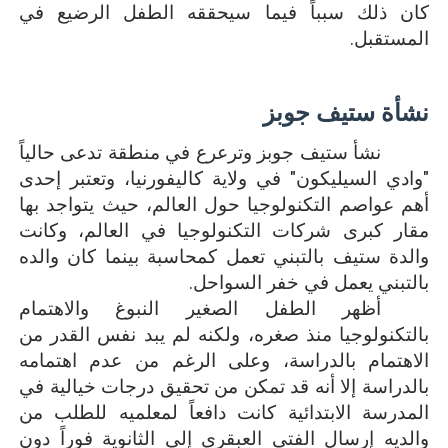
كان ذلك سبباً فيما سيحققه الطفل الرضيع في
المستقبل.
نشأة ستيف جوبز
نشأ ستيف جوبز وترعرع في منطقة تدعى حالياً
"وادي السيليكون" في ولاية كاليفورنيا، وتعتبر إحدى
أهم عواصم التكنولوجيا حول العالم، حيث يتواجد بها
مقار كبرى شركات التكنولوجيا في العالم، وكانت
والدة ستيف بالتبني تعمل كمحاسبة بينما كان والده
بالتبني يعمل في خفر السواحل.
أظهر الطفل الصغير النبوغ والاهتمام
بالتكنولوجيا منذ صغره، ولكنه لم يبد نفس القدر من
الاهتمام بالدراسة، وعلى الرغم من عدم اهتمامه
بالدراسة إلا أنه قد تمكن من تحقيق درجات خيالية في
المدرسة الابتدائية كانت دافعاً لمعلميه للطلب من
والديه إرسال الفتى العبقري إلى الثانوية فوراً دون