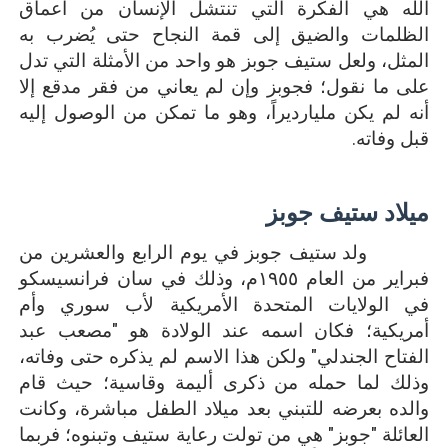
الله هي الفكرة التي تنتشل الإنسان من أعماق
الظلمات والضيق إلى قمة النجاح حتى يُضرب به
المثل، ولعل ستيف جوبز هو واحد من الأمثلة التي تدل
على ما نقول؛ فجوبز وإن لم يعاني من فقر مدقع إلا
أنه لم يكن مليارديراً، وهو ما تمكن من الوصول إليه
قبل وفاته.
ميلاد ستيف جوبز
ولد ستيف جوبز في يوم الرابع والعشرين من
فبراير من العام ١٩٥٥م، وذلك في سان فرانسيسكو
في الولايات المتحدة الأمريكية لأب سوري وأم
أمريكية؛ فكان اسمه عند الولادة هو "مصعب عبد
الفتاح الجندلي" ولكن هذا الاسم لم يذكره حتى وفاته،
وذلك لما حمله من ذكرى أليمة وقاسية؛ حيث قام
والده بعرضه للتبني بعد ميلاد الطفل مباشرة، وكانت
العائلة "جوبز" هي من تولت رعاية ستيف وتبنوه؛ فربما