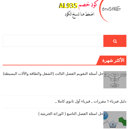
الأكثر شهرة
حل أسئلة التقويم الفصل الثالث (الشغل والطاقة والآلات البسيطة)
دليل فيزياء 1 مقررات _ فيزياء أول ثانوي كاملا _
حل اسئلة الفصل التاسع ( الوراثة الجزيئية )