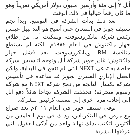
أبل ٢ إلى مئة وأربعين مليون دولار أمريكي تقريباً وهو
ما كان رقماً خيالياً في ذلك الوقت.
بعد ذلك بدأت الشركة في التوسع، وبدأ نجم
ستيف جوبز في اللمعان حتى أصبح هو الند لبيل غيتس
رئيس شركة مايكروسوفت، وتمكنت أبل من إطلاق
جهاز ماكنتوش في العام ١٩٨٤م، لكنه لم يستطع
منافسة
IBM
ومايكروسوفت، بعد فشل جهاز
ماكنتوش؛ غادر جوبز شركة أبل وتوجه لتأسيس شركة
خاصة به تدعى
NEXT
التي لم تنجح في البداية، ولكن
العقل الإداري العبقري لجوبز قد ساعده في تأسيس
شركة بكسار الناتجة من دمج شركة
NEXT
مع شركة
رسوم متحركة؛ فحققت الشركة نجاحاً هائلاً دفع أبل
إلى إعادته مرة أخرى إلى منصبه كرئيس للشركة.
توفي ستيف جوبز في العام ٢٠١١م بعد صراع
مع مرض في البنكرياس، وذلك في يوم الخامس من
أكتوبر، لتكتب بذلك نهاية واحد من أذكى العقول التي
عرفتها البشرية.