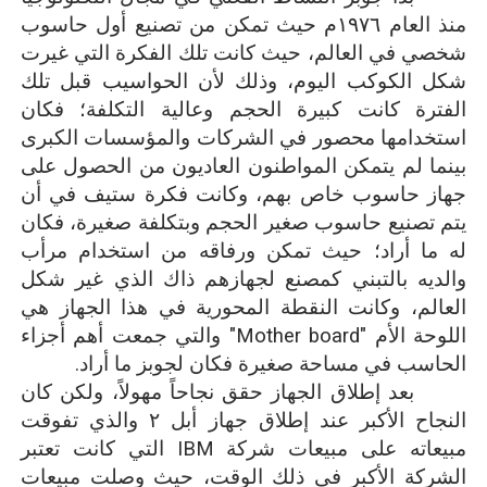
منذ العام ١٩٧٦م حيث تمكن من تصنيع أول حاسوب
شخصي في العالم، حيث كانت تلك الفكرة التي غيرت
شكل الكوكب اليوم، وذلك لأن الحواسيب قبل تلك
الفترة كانت كبيرة الحجم وعالية التكلفة؛ فكان
استخدامها محصور في الشركات والمؤسسات الكبرى
بينما لم يتمكن المواطنون العاديون من الحصول على
جهاز حاسوب خاص بهم، وكانت فكرة ستيف في أن
يتم تصنيع حاسوب صغير الحجم وبتكلفة صغيرة، فكان
له ما أراد؛ حيث تمكن ورفاقه من استخدام مرأب
والديه بالتبني كمصنع لجهازهم ذاك الذي غير شكل
العالم، وكانت النقطة المحورية في هذا الجهاز هي
اللوحة الأم "
Mother board
" والتي جمعت أهم أجزاء
الحاسب في مساحة صغيرة فكان لجوبز ما أراد.
بعد إطلاق الجهاز حقق نجاحاً مهولاً، ولكن كان
النجاح الأكبر عند إطلاق جهاز أبل ٢ والذي تفوقت
مبيعاته على مبيعات شركة
IBM
التي كانت تعتبر
الشركة الأكبر في ذلك الوقت، حيث وصلت مبيعات