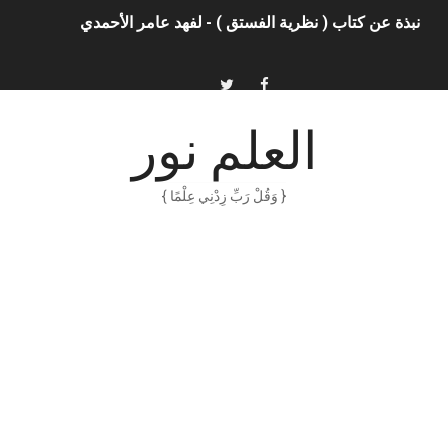
نبذة عن كتاب ( نظرية الفستق ) - لفهد عامر الأحمدي
الذكاء الاصطناعي: الثورة التكنولوجية الحديثة
الهكرز خفايا وأسرار – Binary tree
العلم نور
أناس ملهمون يجب أن تقرأ قصصهم
{ وَقُلْ رَبِّ زِدْنِي عِلْمًا }
الكتابة الوظيفية
أمن المعلومات بلغة ميسرة – د. خالد بن سليمان الغثبر و د.مهندس
الكتابة الإبداعية
العقل سلاح ذو حدين
ORACLE 9i بالعربية – محمد - pdf
الذكاء المالي