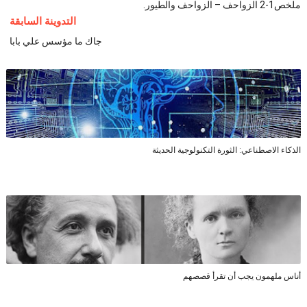
ملخص1-2 الزواحف – الزواحف والطيور.
التدوينة السابقة
جاك ما مؤسس علي بابا
الذكاء الاصطناعي: الثورة التكنولوجية الحديثة
أناس ملهمون يجب أن تقرأ قصصهم