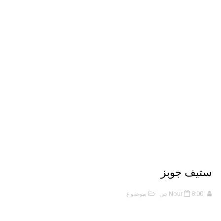
حل أسئلة تقويم 2-4 لدرس تسمية الجزيئات – الروابط التساهمية
ملخص 2-4 مخلص لدرس تسمية الجزيئات - الروابط التساهمية
نبذة عن كتاب ( أربعون 40 ) - أحمد الشقيري
ستيف جوبز
8:00 ص
Nour
موضوع