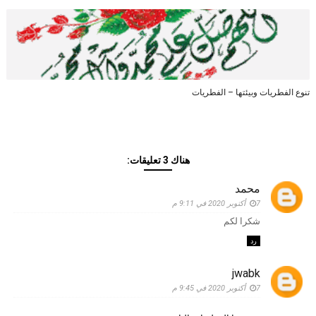
تنوع الفطريات وبيئتها – الفطريات
هناك 3 تعليقات:
محمد
7 أكتوبر 2020 في 9:11 م
شكرا لكم
رد
jwabk
7 أكتوبر 2020 في 9:45 م