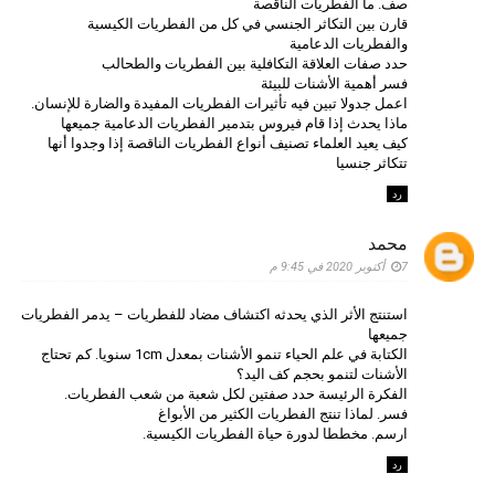
صف. ما الفطريات الناقصة
قارن بين التكاثر الجنسي في كل من الفطريات الكيسية
والفطريات الدعامية
حدد صفات العلاقة التكافلية بين الفطريات والطحالب
فسر أهمية الأشنات للبيئة
اعمل جدولا تبين فيه تأثيرات الفطريات المفيدة والضارة للإنسان.
ماذا يحدث إذا قام فيروس بتدمير الفطريات الدعامية جميعها
كيف يعيد العلماء تصنيف أنواع الفطريات الناقصة إذا وجدوا أنها
تتكاثر جنسيا
رد
محمد
7 أكتوبر 2020 في 9:45 م
استنتج الأثر الذي يحدثه اكتشاف مضاد للفطريات – يدمر الفطريات
جميعها
الكتابة في علم الحياء تنمو الأشنات بمعدل 1cm سنويا. كم تحتاج
الأشنات لتنمو بحجم كف اليد؟
الفكرة الرئيسة حدد صفتين لكل شعبة من شعب الفطريات.
فسر. لماذا تنتج الفطريات الكثير من الأبواغ
ارسم. مخططا لدورة حياة الفطريات الكيسية.
رد