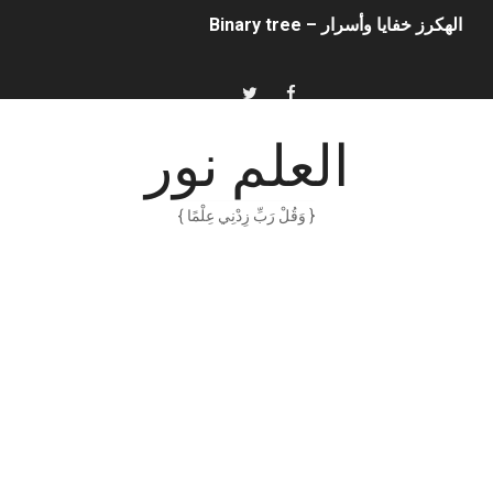
الهكرز خفايا وأسرار – Binary tree
أناس ملهمون يجب أن تقرأ قصصهم
الكتابة الوظيفية
العلم نور
أمن المعلومات بلغة ميسرة – د. خالد بن سليمان الغثبر و د.مهندس
{ وَقُلْ رَبِّ زِدْنِي عِلْمًا }
الكتابة الإبداعية
العقل سلاح ذو حدين
ORACLE 9i بالعربية – محمد - pdf
الذكاء المالي
الانحراف المعياري وكيفية حسابه
Software Engineering - Lan Sommerville - PDF Book