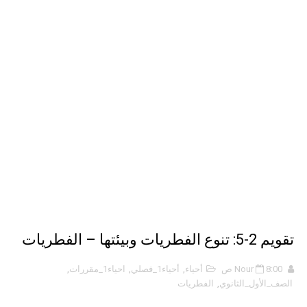
نبذة عن كتاب ( أربعون 40 ) - أحمد الشقيري
نبذة عن كتاب ( نظرية الفستق ) - لفهد عامر الأحمدي
الذكاء الاصطناعي: الثورة التكنولوجية الحديثة
تقويم 2-5: تنوع الفطريات وبيئتها – الفطريات
8:00 ص
Nour
أحياء
,
أحياء1_فصلي
,
احياء1_مقررات
,
الصف_الأول_الثانوي
,
الفطريات