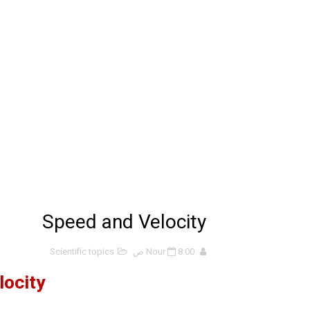
الانحراف المعياري وكيفية حسابه
Lan Sommerville - PDF Book
الأسهم ما هي وكيف نشأت؟
15 حكمة لبوب مارلي ستغير نظرتك للحياة
دليل جميع دروس كيمياء 1 مقررات
اختبار مقنن 5 – المول
حل أسئلة الفصل الخامس – المو
Speed and Velocity
ملخص 5-4 مخلص لدرس الرابطة التساهمية - الروابط التساهمية
8:00 ص
Nour
Scientific topics
ملخص 4-4 أشكال الجزيئات - الروابط التساهمية
locity
ملخص 3-4 مخلص لدرس التراكيب الجزيئية - الروابط التساهمية