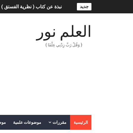
جديد
نبذة عن كتاب ( نظرية الفستق ) 
الذكاء الاصطناعي: الثورة التكنول
العلم نور
الهكرز خفايا وأسرار – Binary tree
{ وَقُلْ رَبِّ زِدْنِي عِلْمًا }
أناس ملهمون يجب أن تقرأ قصص
الكتابة الوظيفية
أمن المعلومات بلغة ميسرة – د. 
الكتابة الإبداعية
العقل سلاح ذو حدين
ORACLE 9i بالعربية – محمد - pdf
الرئيسية
مقررات
موضوعات علمية
موض
الذكاء المالي