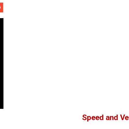
ق
Software Engineering - 
ل
Speed and Ve