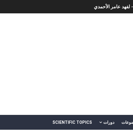
- لفهد عامر الأحمدي
وجية الحديثة
هم
خالد بن سليمان الغثبر و د.مهندس / محمد بن عبد الله القحطاني
وعات
دورات
SCIENTIFIC TOPICS