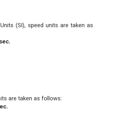
Units (SI), speed units are taken as
 sec.
its are taken as follows:
sec.