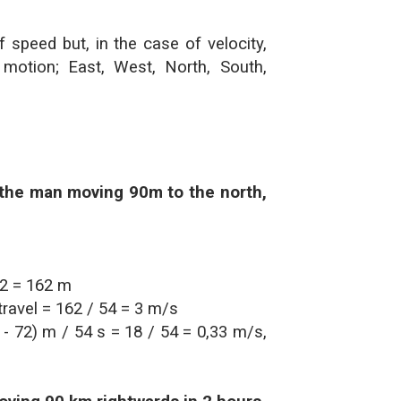
f speed but, in the case of velocity,
 motion; East, West, North, South,
 the man moving 90m to the north,
72 = 162 m
travel = 162 / 54 = 3 m/s
- 72) m / 54 s = 18 / 54 = 0,33 m/s,