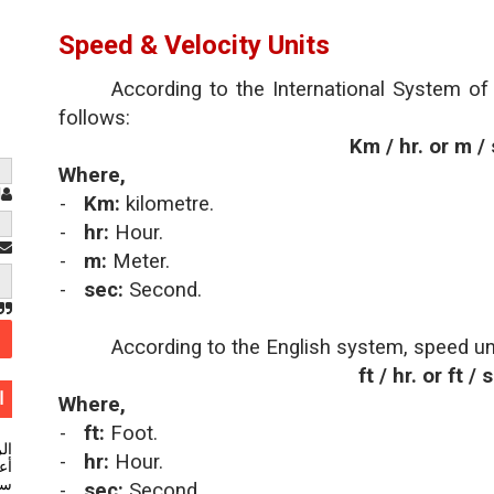
Speed & Velocity Units
According to the International System of 
follows:
Km / hr. or m /
Where,
ا
-
Km:
kilometre.
-
hr:
Hour.
-
m:
Meter.
-
sec:
Second.
According to the English system, speed un
ft / hr. or ft / 
ا
Where,
-
ft:
Foot.
ال
-
hr:
Hour.
أعل
سي
-
sec:
Second.