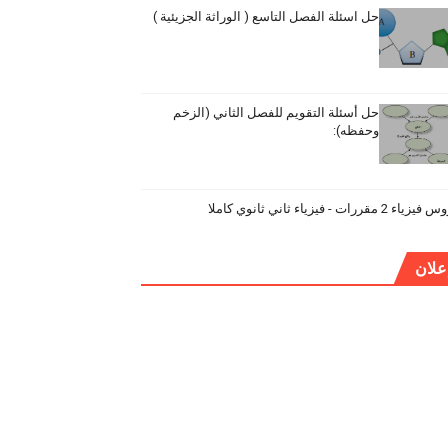
حل اسئلة الفصل التاسع ( الوراثة الجزيئية )
حل أسئلة التقويم للفصل الثاني (الزخم
وحفظه):
ياء 2 مقررات - فيزياء ثاني ثانوي كاملا
علان