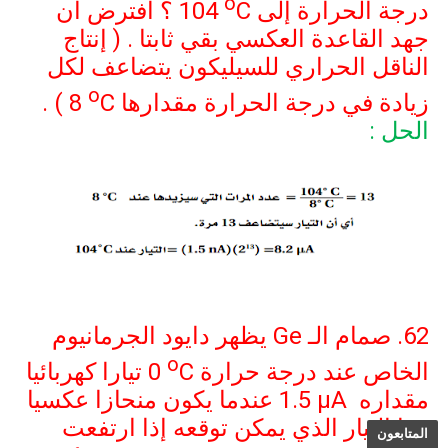
o
درجة الحرارة إلى
C
104
؟ افترض أن
جهد القاعدة العكسي بقي ثابتا . ( إنتاج
الناقل الحراري للسيليكون يتضاعف لكل
o
زيادة في درجة الحرارة مقدارها
C
8
) .
الحل :
62. صمام الـ
Ge
يظهر دايود الجرمانيوم
o
الخاص عند درجة حرارة
C
0
تيارا كهربائيا
مقداره
1.5 µA
عندما يكون منحازا عكسيا
. ما التيار الذي يمكن توقعه إذا ارتفعت
المتابعون