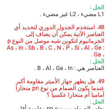
الحل :
L1
مضيء ،
L2
غير مضيء .
48. استخدم الجدول الدوري لتحديد أي
العناصر الآتية يمكن أن يضاف إلى
الجرمانيوم لتكوين شبه موصل من النوع
p
As
،
In
،
Sb
،
B
،
C
،
N
،
P
،
Si
،
Al
،
Ge
:
.
Ga
،
الحل :
العناصر هي :
In
،
Ga
،
Al
،
B
.
49. هل يظهر جهاز الأميتر مقاومة أكبر
عندما يكون الصمام من نوع
pn
منحازا
أماميا أم منحازا عكسيا ؟
الحل :
يظهر الصمام من نوع
pn
مقاومة أقل