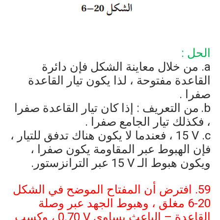
الحل :
a
من خلال معاينة الشكل فإن دائرة
القاعدة مفتوحة ، لذا يكون تيار القاعدة
صفرا .
b
من التعريف : إذا كان تيار القاعدة صفرا
، فكذلك تيار الجامع صفرا .
c
15 V
، فعندما لا يكون هناك تدفق للتيار ،
فإن الهبوط عبر المقاومة يكون صفرا ،
ويكون هبوط الـ
15 V
عبر الترانزستور.
59. افترض أن المفتاح الموضح في الشكل
6-20
مغلق ، وهبوط الجهد عبر وصلة
القاعدة – الباعث يساوي
0.70 V
، وكسب