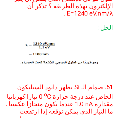
الإلكترون بهذه الطريقة ؟ تذكر أن
.
E=1240 eV.nm/λ
الحل :
61. صمام الـ
Si
يظهر دايود السيليكون
o
الخاص عند درجة حرارة
C
0
تيارا كهربائيا
مقداره
1.0 nA
عندما يكون منحازا عكسيا .
ما التيار الذي يمكن توقعه إذا ارتفعت