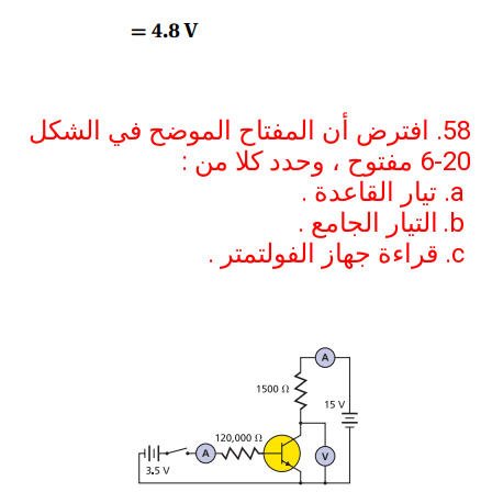
58. افترض أن المفتاح الموضح في الشكل
6-20
مفتوح ، وحدد كلا من :
a
تيار القاعدة .
b
التيار الجامع .
c
قراءة جهاز الفولتمتر .