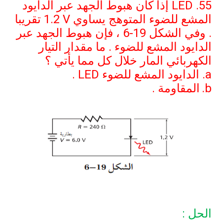
55.
LED
إذا كان هبوط الجهد عبر الدايود
المشع للضوء المتوهج يساوي
1.2 V
تقريبا
. وفي الشكل
6-19
، فإن هبوط الجهد عبر
الدايود المشع للضوء . ما مقدار التيار
الكهربائي المار خلال كل مما يأتي ؟
a
الدايود المشع للضوء
LED
.
b
المقاومة .
الحل :