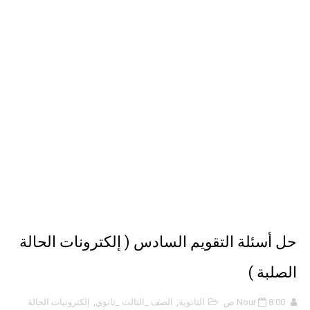
حل أسئلة تقويم 2-4 لدرس تسمية الجزيئات – الروابط التساهمية
ملخص 2-4 مخلص لدرس تسمية الجزيئات - الروابط التساهمية
نبذة عن كتاب ( أربعون 40 ) - أحمد الشقيري
نبذة عن كتاب ( نظرية الفستق ) - لفهد عامر الأحمدي
حل أسئلة التقويم السادس ( إلكترونات الحالة
الصلبة )
8:00 ص
Nour
الثانوية
,
الصف _الثالث _ثانوي
,
إلكترونيات الحالة