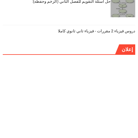
حل أسئلة التقويم للفصل الثاني (الزخم وحفظه):
دروس فيزياء 2 مقررات - فيزياء ثاني ثانوي كاملا
إعلان