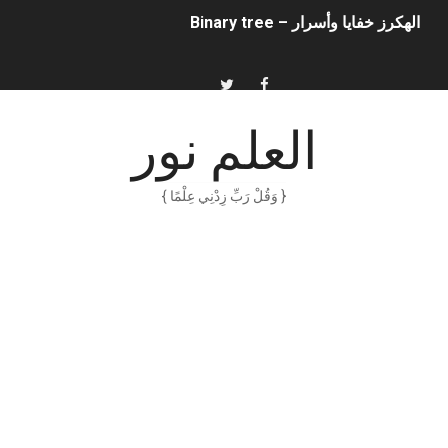
الهكرز خفايا وأسرار – Binary tree
أناس ملهمون يجب أن تقرأ قصصهم
الكتابة الوظيفية
العلم نور
أمن المعلومات بلغة ميسرة – د. خالد بن سليمان الغثبر و د.مهندس
{ وَقُلْ رَبِّ زِدْنِي عِلْمًا }
الكتابة الإبداعية
العقل سلاح ذو حدين
ORACLE 9i بالعربية – محمد - pdf
الذكاء المالي
الانحراف المعياري وكيفية حسابه
Software Engineering - Lan Sommerville - PDF Book