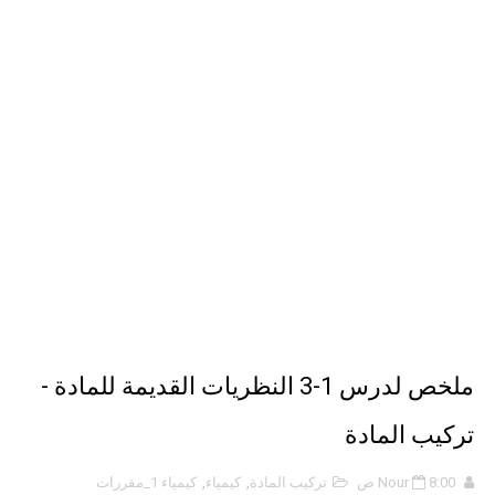
نبذة عن كتاب ( أربعون 40 ) - أحمد الشقيري
نبذة عن كتاب ( نظرية الفستق ) - لفهد عامر الأحمدي
الذكاء الاصطناعي: الثورة التكنولوجية الحديثة
ملخص لدرس 1-3 النظريات القديمة للمادة -
تركيب المادة
8:00 ص
Nour
تركيب المادة
,
كيمياء
,
كيمياء 1_مقررات