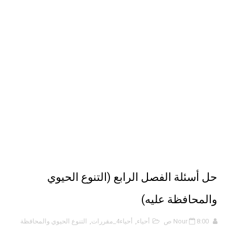
الذكاء الاصطناعي: الثورة التكنولوجية الحديثة
الهكرز خفايا وأسرار – Binary tree
أناس ملهمون يجب أن تقرأ قصصهم
حل أسئلة الفصل الرابع (التنوع الحيوي
والمحافظة عليه)
8:00 ص
Nour
أحياء
,
أحياء4_مقررات
,
التنوع الحيوي والمحافظة