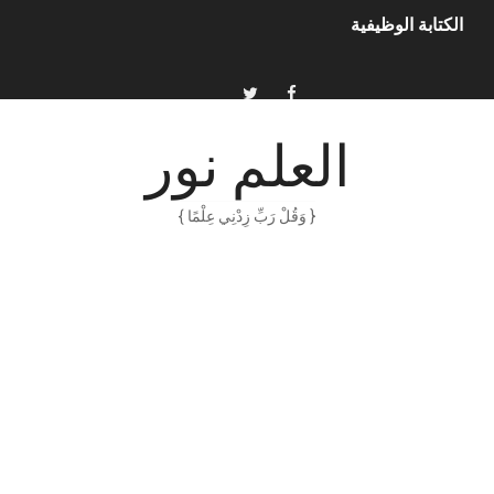
الكتابة الوظيفية
أمن المعلومات بلغة ميسرة – د. خالد بن سليمان الغثبر و د.مهندس
الكتابة الإبداعية
العلم نور
العقل سلاح ذو حدين
{ وَقُلْ رَبِّ زِدْنِي عِلْمًا }
ORACLE 9i بالعربية – محمد - pdf
الذكاء المالي
الانحراف المعياري وكيفية حسابه
Software Engineering - Lan Sommerville - PDF Book
الأسهم ما هي وكيف نشأت؟
15 حكمة لبوب مارلي ستغير نظرتك للحياة