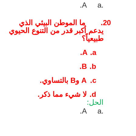
.
A
a.
20.
ما الموطن البيئي الذي
يدعم أكبر قدر من التنوع الحيوي
طبيعياً؟
.
A
a.
.
B
b.
c.
A
و
B
بالتساوي.
d.
لا شيء مما ذكر.
الحل:
.
A
a.