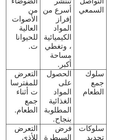
التواصل
تنتشر
الضوضاء
السمعي
أسرع من
من
إفراز
الأصوات
المواد
العالية
الكيميائية
للحيوانا
، وتغطي
ت.
مساحة
أكبر.
سلوك
الحصول
التعرض
جمع
على
للمفترسا
الطعام
المواد
ت أثناء
الغذائية
جمع
المطلوبة
الطعام.
بنجاح.
سلوكات
فرض
التعرض
تحديد
السيطرة
للأذى