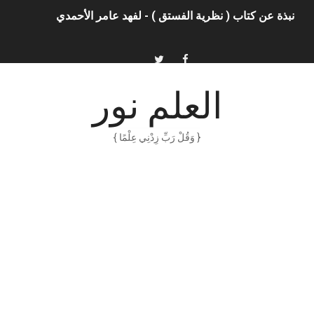
نبذة عن كتاب ( نظرية الفستق ) - لفهد عامر الأحمدي
الذكاء الاصطناعي: الثورة التكنولوجية الحديثة
الهكرز خفايا وأسرار – Binary tree
العلم نور
أناس ملهمون يجب أن تقرأ قصصهم
{ وَقُلْ رَبِّ زِدْنِي عِلْمًا }
الكتابة الوظيفية
أمن المعلومات بلغة ميسرة – د. خالد بن سليمان الغثبر و د.مهندس
الكتابة الإبداعية
العقل سلاح ذو حدين
ORACLE 9i بالعربية – محمد - pdf
الذكاء المالي