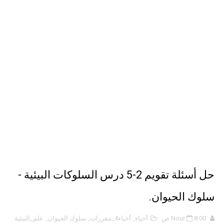
حل أسئلة تقويم 2-4 لدرس تسمية الجزيئات – الروابط التساهمية
ملخص 2-4 مخلص لدرس تسمية الجزيئات - الروابط التساهمية
نبذة عن كتاب ( أربعون 40 ) - أحمد الشقيري
حل أسئلة تقويم 2-5 درس السلوكات البيئية -
سلوك الحيوان.
8:00 ص
Nour
أحياء
,
أحياء4_مقررات
,
سلوك الحيوان
,
علم_البيئية