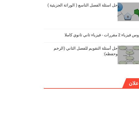
حل اسئلة الفصل التاسع ( الوراثة الجزيئية )
ياء 2 مقررات - فيزياء ثاني ثانوي كاملا
حل أسئلة التقويم للفصل الثاني (الزخم
وحفظه):
علان