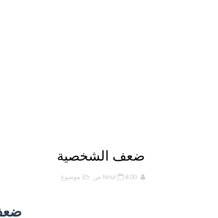
الانحراف المعياري وكيفية حسابه
Lan Sommerville - PDF Book
الأسهم ما هي وكيف نشأت؟
15 حكمة لبوب مارلي ستغير نظرتك للحياة
دليل جميع دروس كيمياء 1 مقررات
اختبار مقنن 5 – المول
حل أسئلة الفصل الخامس – المو
ضعف الشخصية
ملخص 5-4 مخلص لدرس الرابطة التساهمية - الروابط التساهمية
8:00 ص
Nour
موضوع
ملخص 4-4 أشكال الجزيئات - الروابط التساهمية
ضعف
ملخص 3-4 مخلص لدرس التراكيب الجزيئية - الروابط التساهمية