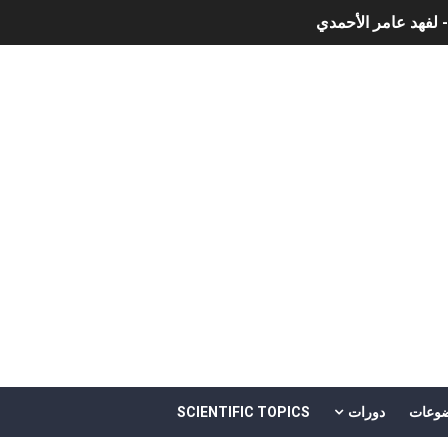
- لفهد عامر الأحمدي
وجية الحديثة
هم
خالد بن سليمان الغثبر و د.مهندس / محمد بن عبد الله القحطاني
وعات
دورات
SCIENTIFIC TOPICS