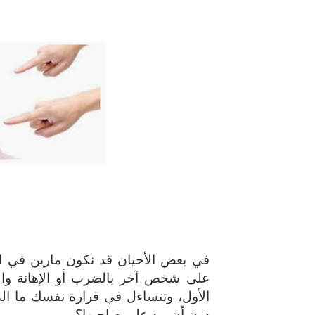
حل أسئلة تقويم 2-4 لدرس تسمية الجزيئات – الروابط التساهمية
ملخص 2-4 مخلص لدرس تسمية الجزيئات - الروابط التساهمية
نبذة عن كتاب ( أربعون 40 ) - أحمد الشقيري
في بعض الأحيان قد نكون مارين في ا
على شخص آخر بالضرب أو الإهانة والش
الأول، وتتساءل في قرارة نفسك ما ال