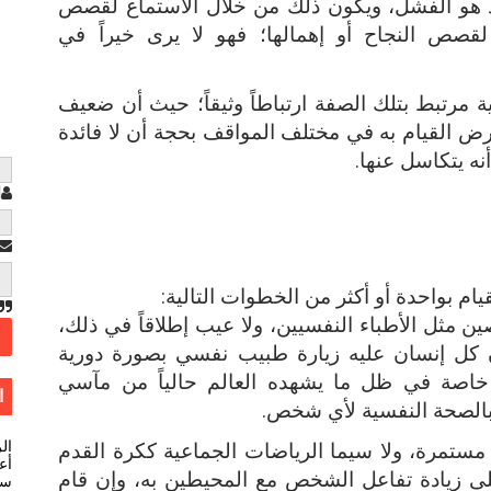
يد هو الفشل، ويكون ذلك من خلال الاستماع لقصص
قصص النجاح أو إهمالها؛ فهو لا يرى خيراً في
رتبط بتلك الصفة ارتباطاً وثيقاً؛ حيث أن ضعيف
ض القيام به في مختلف المواقف بحجة أن لا فائدة
نه يتكاسل عنها.
ا
 بواحدة أو أكثر من الخطوات التالية:
مثل الأطباء النفسيين، ولا عيب إطلاقاً في ذلك،
كل إنسان عليه زيارة طبيب نفسي بصورة دورية
 خاصة في ظل ما يشهده العالم حالياً من مآسي
ا
بالصحة النفسية لأي شخص.
ال
ستمرة، ولا سيما الرياضات الجماعية ككرة القدم
أعل
لى زيادة تفاعل الشخص مع المحيطين به، وإن قام
سي