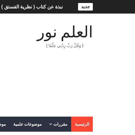
جديد
نبذة عن كتاب ( نظرية الفستق ) 
الذكاء الاصطناعي: الثورة التكنول
العلم نور
الهكرز خفايا وأسرار – Binary tree
{ وَقُلْ رَبِّ زِدْنِي عِلْمًا }
أناس ملهمون يجب أن تقرأ قصص
الكتابة الوظيفية
أمن المعلومات بلغة ميسرة – د. 
الكتابة الإبداعية
العقل سلاح ذو حدين
ORACLE 9i بالعربية – محمد - pdf
الرئيسية
مقررات
موضوعات علمية
موض
الذكاء المالي