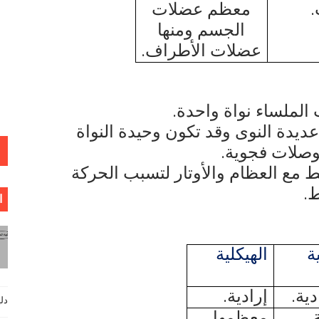
.
معظم عضلات
الجسم ومنها
عضلات الأطراف.
الملساء نواة واحدة.
 عديدة النوى وقد تكون وحيدة النواة
بوصلات فجوية.
ط مع العظام والأوتار لتسبب الحركة
ط.
ا
ة
الهيكلية
دية.
إرادية.
دليل فيزي
معظمها