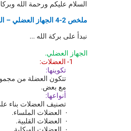
السلام عليكم ورحمة الله وبركات
أناس ملهمون يجب أن تقرأ قصص
ملخص 2-4 الجهاز العضلي – الجهازان الهيكلي والعضلي.
الكتابة الوظيفية
أمن المعلومات بلغة ميسرة – د. 
نبدأ على بركة الله ...
-
الجهاز العضلي.
1-
العضلات:
تكوينها:
تتكون العضلة من مجموع
مع بعض.
أنواعها:
تصنيف العضلات بناء على ت
العضلات الملساء.
·
العضلات القلبية.
·
العضلات الهيكلية.
·