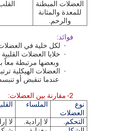
العضلات المبطنة
القلب
للمعدة والمثانة
والرحم.
فوائد:
لكل خلية في العضلات 
·
خلايا العضلات القلبية
·
وبعضها مرتبطة معاً 
العضلات الهيكلية ترتب
·
عندما تنقبض أو تنبس
2-
مقارنة بين العضلات:
نوع
الملساء
القلبي
العضلات
التحكم.
لا إرادية.
لا إرا
الشكل.
مغزلية
شبكة