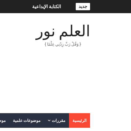
جديد
الكتابة الإبداعية
العقل سلاح ذو حدين
العلم نور
ORACLE 9i بالعربية – محمد - pdf
{ وَقُلْ رَبِّ زِدْنِي عِلْمًا }
الذكاء المالي
الانحراف المعياري وكيفية حسابه
Lan Sommerville - PDF Book
الأسهم ما هي وكيف نشأت؟
15 حكمة لبوب مارلي ستغير نظرتك للحياة
دليل جميع دروس كيمياء 1 مقررات
الرئيسية
مقررات
موضوعات علمية
موض
اختبار مقنن 5 – المول