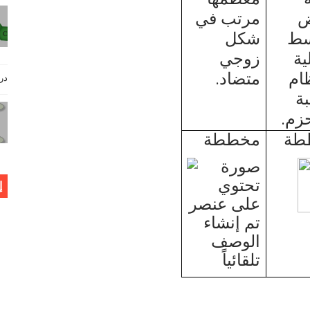
ض
مرتب في
سط
شكل
ية
زوجي
ام
متضاد.
دروس فيز
ة
زم.
طة
مخططة
إ