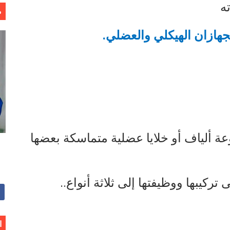
ه
م
هم
خالد بن سليمان الغثبر و د.مهندس / محمد بن عبد الله القحطاني
ة ألياف أو خلايا عضلية متماسكة بعضها
ركيبها ووظيفتها إلى ثلاثة أنواع..
ا