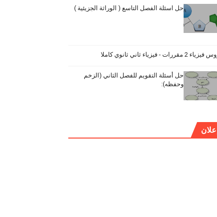
حل اسئلة الفصل التاسع ( الوراثة الجزيئية )
ياء 2 مقررات - فيزياء ثاني ثانوي كاملا
حل أسئلة التقويم للفصل الثاني (الزخم
وحفظه):
علان