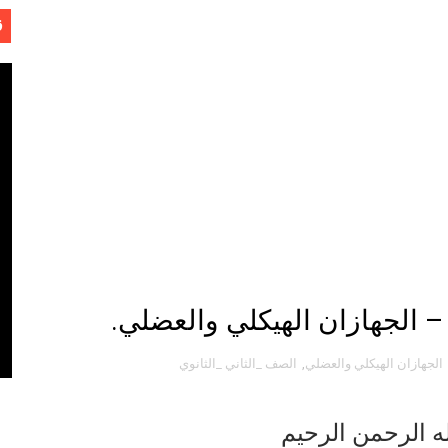
ل
ق
- لفهد عامر الأحمدي
الجهازان الهيكلي والعضلي
,
الصف _الثاني _الثانوي
وجية الحديثة
ه الرحمن الرحيم