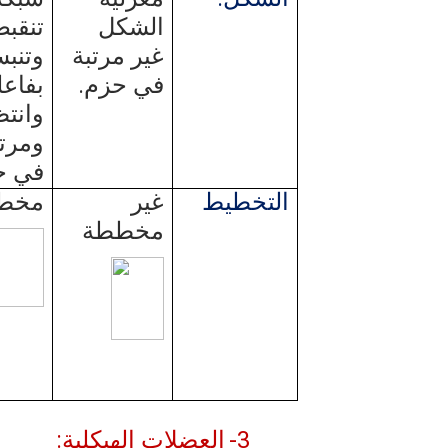
الشكل
تنقب
غير مرتبة
وتنب
في حزم.
بفاعل
وانتظ
ومرتب
في ح
التخطيط
غير
مخط
مخططة
3-
العضلات الهيكلية: