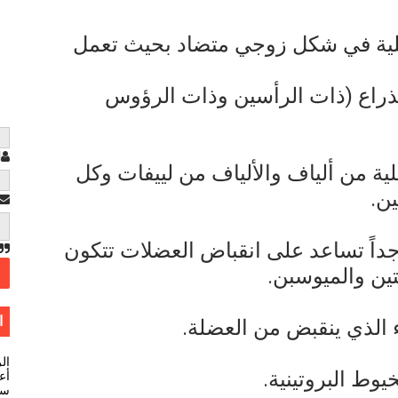
كلية في شكل زوجي متضاد بحيث تعمل
لذراع (ذات الرأسين وذات الرؤوس
ا
ية من ألياف والألياف من لييفات وكل
ن.
داً تساعد على انقباض العضلات تتكون
ين والميوسبن.
ا
 الذي ينقبض من العضلة.
ال
وط البروتينية.
أعل
سي