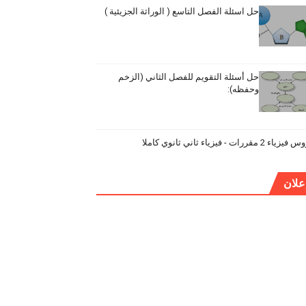
حل اسئلة الفصل التاسع ( الوراثة الجزيئية )
حل أسئلة التقويم للفصل الثاني (الزخم
وحفظه):
ياء 2 مقررات - فيزياء ثاني ثانوي كاملا
علان