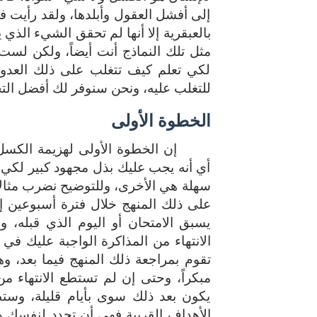
إلى أفشل العقول وأبلدها، ولقد رأيت في
بالعبقرية إلا أنها لم تحقق الشيء الذي
مثل تلك النماذج أنت أيضاً، ولكن لس
لكي تعلم كيف تتغلب على ذلك العدو؛
للتغلب عليه، ونحن سنوفر لك أفضل التج
الخطوة الأولى
إن الخطوة الأولى لهزيمة الكس
أي أنه يجب عليك بذل مجهود كبير لكي تص
سهلة هي الأخرى، وللتوضيح نضرب مثالاً؛ 
على ذلك المنهج خلال فترة أسبوعين 
يسبق الامتحان أو اليوم الذي قبله، 
الانتهاء من المذاكرة الواجبة عليك في
تقوم بمراجعة ذلك المنهج فيما بعد، 
مبكراً، وحتى إن لم تستطع الانتهاء م
يكون بعد ذلك سوى بأيام قليلة، وستظ
الأهداف القريبة فهي أن تحدد لنفسك هدف