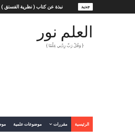
جديد
نبذة عن كتاب ( نظرية الفستق ) 
الذكاء الاصطناعي: الثورة التكنول
العلم نور
الهكرز خفايا وأسرار – Binary tree
{ وَقُلْ رَبِّ زِدْنِي عِلْمًا }
أناس ملهمون يجب أن تقرأ قصص
الكتابة الوظيفية
أمن المعلومات بلغة ميسرة – د. 
الكتابة الإبداعية
العقل سلاح ذو حدين
ORACLE 9i بالعربية – محمد - pdf
الرئيسية
مقررات
موضوعات علمية
موض
الذكاء المالي