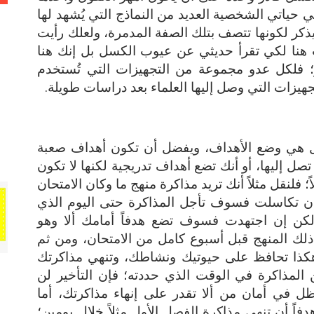
 حياتي الشخصية العديد من النماذج التي يُشهد لها
 يذكر لكونها تتصف بتلك الصفة المدمرة، ولعلك رأيت
ت هنا لكي تقرأ حديثي عن عيوب الكسل بل إنك هنا
 فلكل عدو مجموعة من التجهيزات التي تُستخدم
هيزات التي وصل إليها العلماء بعد دراسات طويلة.
ل هي وضع الأهداف، ويفضل أن تكون أهداف صعبة
ل إليها، أو أنك تضع أهداف تدريجية لكنها لا تكون
فلنقل مثلاً أنك تريد مذاكرة منهج ما وكان الامتحان
إن تكاسلت فسوف تأجل المذاكرة حتى اليوم الذي
ولكن إن اجتهدت فسوف تضع هدفاً أمامك ألا وهو
 ذلك المنهج قبل أسبوع كامل من الامتحان، ومن ثم
وهكذا تحافظ على حيوتيك ونشاطك، وتنهي مذاكرتك
ن المذاكرة في الوقت الذي حددته؛ فإن التأخير لن
ل في أمان من ألا تقدر على إنهاء مذاكرتك، أما
اً أن تنهي مذاكرة الفصل الأول مثلاً خلال يومين؛