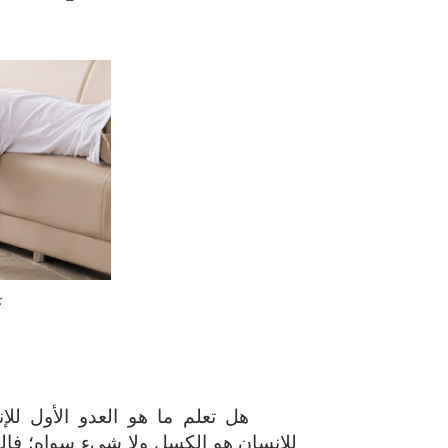
حل أسئلة تقويم 2-4 لدرس تسمية الجزيئات – الروابط التساهمية
ملخص 2-4 مخلص لدرس تسمية الجزيئات - الروابط التساهمية
نبذة عن كتاب ( أربعون 40 ) - أحمد الشقيري
ك
هل تعلم ما هو العدو الأول لل
للإنسان هو الكسل ولا شيء سواه؛ فال