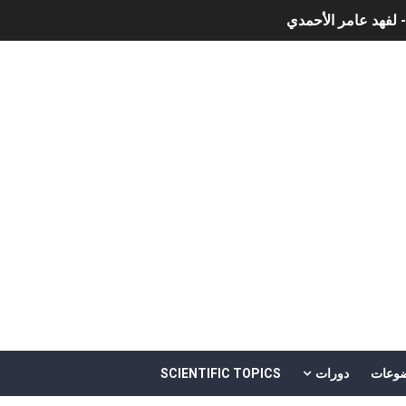
- لفهد عامر الأحمدي
وجية الحديثة
هم
خالد بن سليمان الغثبر و د.مهندس / محمد بن عبد الله القحطاني
وعات
دورات
SCIENTIFIC TOPICS