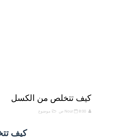
الانحراف المعياري وكيفية حسابه
Lan Sommerville - PDF Book
الأسهم ما هي وكيف نشأت؟
15 حكمة لبوب مارلي ستغير نظرتك للحياة
دليل جميع دروس كيمياء 1 مقررات
اختبار مقنن 5 – المول
حل أسئلة الفصل الخامس – المو
كيف تتخلص من الكسل
ملخص 5-4 مخلص لدرس الرابطة التساهمية - الروابط التساهمية
8:00 ص
Nour
موضوع
ملخص 4-4 أشكال الجزيئات - الروابط التساهمية
كيف تت
ملخص 3-4 مخلص لدرس التراكيب الجزيئية - الروابط التساهمية