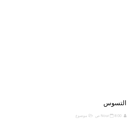
ORACLE 9i بالعربية – محمد - pdf
الذكاء المالي
الانحراف المعياري وكيفية حسابه
التسوس
8:00 ص
Nour
موضوع