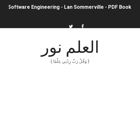
Software Engineering - Lan Sommerville - PDF Book
الأسهم ما هي وكيف نشأت؟
15 حكمة لبوب مارلي ستغير نظرتك للحياة
العلم نور
دليل جميع دروس كيمياء 1 مقررات
{ وَقُلْ رَبِّ زِدْنِي عِلْمًا }
اختبار مقنن 5 – المول
حل أسئلة الفصل الخامس – المول
ملخص 5-4 مخلص لدرس الرابطة التساهمية - الروابط التساهمية
ملخص 4-4 أشكال الجزيئات - الروابط التساهمية
ملخص 3-4 مخلص لدرس التراكيب الجزيئية - الروابط التساهمية
حل أسئلة تقويم 2-4 لدرس تسمية الجزيئات – الروابط التساهمية