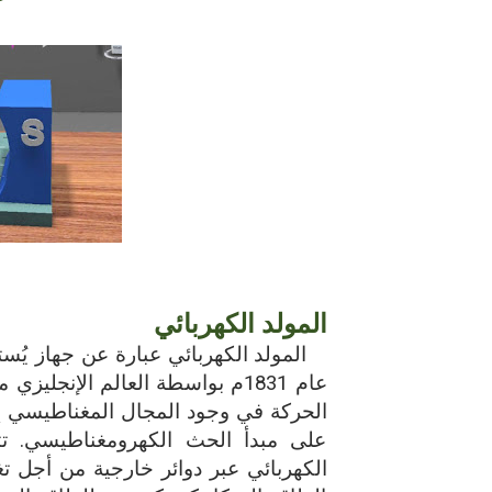
حل أسئلة تقويم 2-4 لدرس تسمية الجزيئات – الروابط التساهمية
ملخص 2-4 مخلص لدرس تسمية الجزيئات - الروابط التساهمية
نبذة عن كتاب ( أربعون 40 ) - أحمد الشقيري
المولد الكهربائي
المولد الكهربائي عبارة عن جهاز يُست
عام 1831م بواسطة العالم الإنجل
الحركة في وجود المجال المغناطيسي إلى 
على مبدأ الحث الكهرومغناطيسي. تتد
الكهربائي عبر دوائر خارجية من أجل 