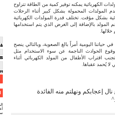
لدات الكهربائية يمكنه توفير كمية من الطاقة تتراوح
3000 واط، وتستخدم المولدات المحمولة بشكل كبير أثناء الرحلات
ائية بشكل مؤقت. تختلف قدرة المولدات الكهربائية
المولد بالإضافة إلى الغرض الذي يتم استخدامها
خلالها.
ي حياتنا اليومية أمراً بالغ الصعوبة، وبالتالي ينصح
ا
 وقوع الحوادث الناجمة عن سوء الاستخدام مثل
جنب اقتراب الأطفال من المولد الكهربائي أثناء
لا يُحمد عقباها.
ال إعجابكم ونهلتم منه الفائدة
ا
^
ال
أعل
سي