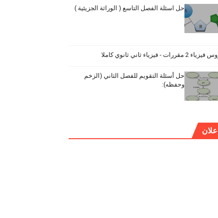
حل اسئلة الفصل التاسع ( الوراثة الجزيئية )
ياء 2 مقررات - فيزياء ثاني ثانوي كاملا
حل أسئلة التقويم للفصل الثاني (الزخم
وحفظه):
علان