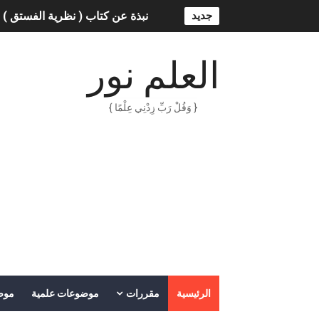
جديد
نبذة عن كتاب ( نظرية الفستق ) 
الذكاء الاصطناعي: الثورة التكنول
العلم نور
الهكرز خفايا وأسرار – Binary tree
{ وَقُلْ رَبِّ زِدْنِي عِلْمًا }
أناس ملهمون يجب أن تقرأ قصص
الكتابة الوظيفية
أمن المعلومات بلغة ميسرة – د. 
الكتابة الإبداعية
العقل سلاح ذو حدين
ORACLE 9i بالعربية – محمد - pdf
الرئيسية
مقررات
موضوعات علمية
موض
الذكاء المالي