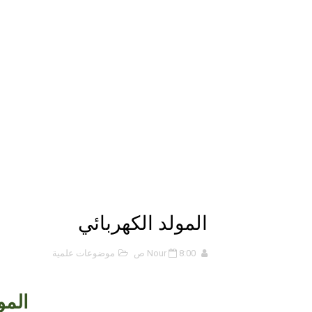
الانحراف المعياري وكيفية حسابه
Lan Sommerville - PDF Book
الأسهم ما هي وكيف نشأت؟
15 حكمة لبوب مارلي ستغير نظرتك للحياة
دليل جميع دروس كيمياء 1 مقررات
اختبار مقنن 5 – المول
حل أسئلة الفصل الخامس – المو
المولد الكهربائي
ملخص 5-4 مخلص لدرس الرابطة التساهمية - الروابط التساهمية
8:00 ص
Nour
موضوعات علمية
ملخص 4-4 أشكال الجزيئات - الروابط التساهمية
المو
ملخص 3-4 مخلص لدرس التراكيب الجزيئية - الروابط التساهمية