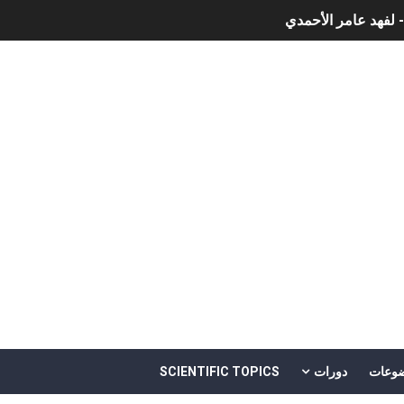
- لفهد عامر الأحمدي
وجية الحديثة
هم
خالد بن سليمان الغثبر و د.مهندس / محمد بن عبد الله القحطاني
وعات
دورات
SCIENTIFIC TOPICS