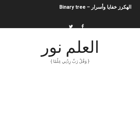
أناس ملهمون يجب أن تقرأ قصصهم
الكتابة الوظيفية
أمن المعلومات بلغة ميسرة – د. خالد بن سليمان الغثبر و د.مهندس
العلم نور
الكتابة الإبداعية
{ وَقُلْ رَبِّ زِدْنِي عِلْمًا }
العقل سلاح ذو حدين
ORACLE 9i بالعربية – محمد - pdf
الذكاء المالي
الانحراف المعياري وكيفية حسابه
Software Engineering - Lan Sommerville - PDF Book
الأسهم ما هي وكيف نشأت؟