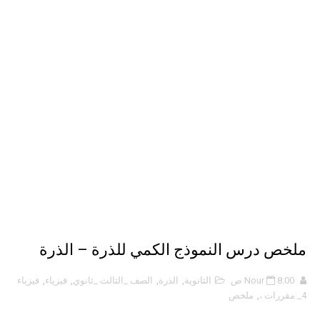
نبذة عن كتاب ( نظرية الفستق ) - لفهد عامر الأحمدي
الذكاء الاصطناعي: الثورة التكنولوجية الحديثة
الهكرز خفايا وأسرار – Binary tree
ملخص درس النموذج الكمي للذرة – الذرة
8:00 ص
Nour
الثانوية
,
الذرة
,
الصف _الثالث _ثانوي
,
فيزياء
,
فيزياء
4_ مقررات ،
,
ملخص