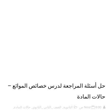
ملخص 2-4 مخلص لدرس تسمية الجزيئات - الروابط التساهمية
نبذة عن كتاب ( أربعون 40 ) - أحمد الشقيري
نبذة عن كتاب ( نظرية الفستق ) - لفهد عامر الأحمدي
حل أسئلة المراجعة لدرس خصائص الموائع –
حالات المادة
8:00 ص
Nour
الثانوية
,
الصف _الثاني _الثانوي
,
حالات المادة
,