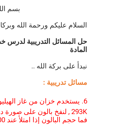
بسم الل
أناس ملهمون يجب أن تقرأ قصص
الكتابة الوظيفية
السلام عليكم ورحمة الله وبركات
أمن المعلومات بلغة ميسرة – د. 
حل المسائل التدريبية لدرس خصا
المادة
نبدأ على بركة الله ..
مسائل تدريبية :
6. يستخدم خزان من غاز الهيليوم ضغطه
293K
, لنفخ بالون على صورة دم
فما حجم البالون إذا امتلأ عند
00