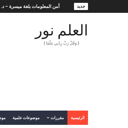
جديد
الكتابة الإبداعية
العقل سلاح ذو حدين
العلم نور
ORACLE 9i بالعربية – محمد - pdf
{ وَقُلْ رَبِّ زِدْنِي عِلْمًا }
الذكاء المالي
الانحراف المعياري وكيفية حسابه
Lan Sommerville - PDF Book
الأسهم ما هي وكيف نشأت؟
15 حكمة لبوب مارلي ستغير نظرتك للحياة
دليل جميع دروس كيمياء 1 مقررات
الرئيسية
مقررات
موضوعات علمية
موض
اختبار مقنن 5 – المول