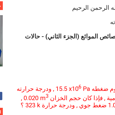
م
ه الرحمن الرحيم
هم
ه
خالد بن سليمان الغثبر و د.مهندس / محمد بن عبد الله القحطاني
ئص الموائع (الجزء الثاني) - حالات
6
Pa
15.5 x10
, ودرجة حرارته
3
ية , فإذا كان حجم الخزان
0.020 m
,
1.
ضغط جوي , ودرجة حرارة
323 k
؟
ا