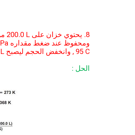
8. يحتوي خزان على
200.0 L
من
ومحفوظ عند ضغط مقداره
KPa
95 C
, وانخفض الحجم ليصبح
 L
الحل :