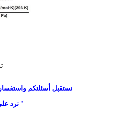
تم
نستقبل أسئلتكم واستفسارا
" نرد على