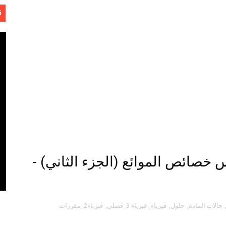
ل
ق
 خصائص الموائع (الجزء الثاني) -
- لفهد عامر الأحمدي
وجية الحديثة
حالات المادة
,
حلول
,
فيزياء
,
فيزياء 3_فصلي
,
فيزياء2_مقررات