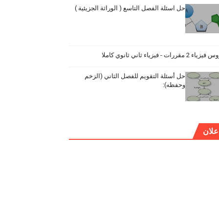
حل اسئلة الفصل التاسع ( الوراثة الجزيئية )
ياء 2 مقررات - فيزياء ثاني ثانوي كاملا
حل أسئلة التقويم للفصل الثاني (الزخم
وحفظه):
علان