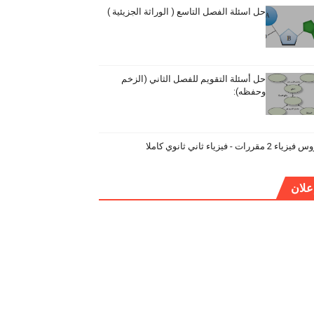
حل اسئلة الفصل التاسع ( الوراثة الجزيئية )
حل أسئلة التقويم للفصل الثاني (الزخم
وحفظه):
ياء 2 مقررات - فيزياء ثاني ثانوي كاملا
علان