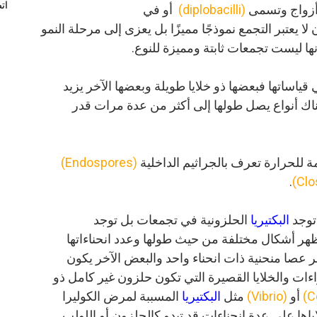
ات
 أزواج وتسمى
(diplobacilli)
أو في
لا يعتبر التجمع نموذجًا مميزًا بل يعزى إلى مرحلة النمو
نها ليست تجمعات ثابتة ومميزة للنوع.
قياساتها فبعضها ذو خلايا طويلة وبعضها الآخر يزيد
ناك أنواع يصل طولها إلى أكثر من عدة مرات قدر
 للحرارة تعرف بالجراثيم الداخلية
(Endospores)
.
 توجد
البكتيريا
الحلزونية في تجمعات بل توجد
 تظهر أشكال مختلفة من حيث طولها وعدد انحناءاتها
ر عصا منحنية ذات انحناء واحد والبعض الآخر يكون
ءات والخلايا القصيرة التي تكون حلزون غير كامل ذو
أو
(Vibrio)
مثل
البكتيريا
المسببة لمرض الكوليرا
اها على عدة انحناءات قد تبدو كالحلزون أو اللولب