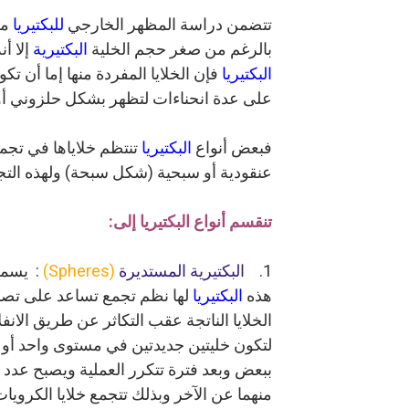
تتضمن دراسة المظهر الخارجي
للبكتيريا
مع
بالرغم
من صغر حجم الخلية
البكتيرية
إلا أ
البكتيريا
فإن الخلايا
المفردة منها إما أن تكو
على عدة انحناءات لتظهر
بشكل حلزوني أو
فبعض أنواع
البكتيريا
تنتظم خلاياها في تجم
عنقودية أو سبحية (شكل سبحة) ولهذه التجم
تنقسم أنواع البكتيريا إلى:
1.
البكتيرية المستديرة
(Spheres)
: يسمى 
هذه
البكتيريا
لها نظم تجمع تساعد على تصني
الخلايا الناتجة عقب التكاثر عن طريق الانفل
لتكون خليتين جديدتين في مستوى واحد أو ا
ببعض وبعد فترة تتكرر العملية ويصبح عدد ا
منهما عن الآخر وبذلك تتجمع خلايا الكرويا