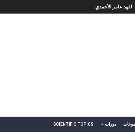
- لفهد عامر الأحمدي
وجية الحديثة
هم
خالد بن سليمان الغثبر و د.مهندس / محمد بن عبد الله القحطاني
وعات
دورات
SCIENTIFIC TOPICS