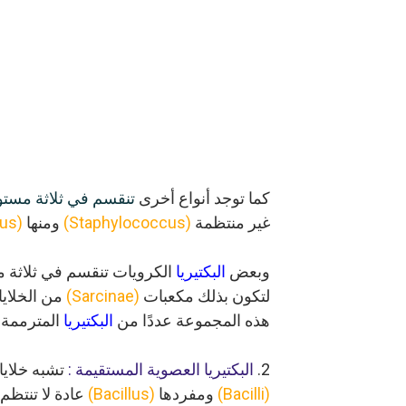
كما توجد أنواع أخرى
تنقسم في ثلاثة مستو
غير منتظمة
(Staphylococcus)
ومنها
(S. aureus)
وبعض
البكتيريا
الكرويات تنقسم في ثلاثة م
لتكون
بذلك مكعبات
(Sarcinae)
من الخلايا
هذه
المجموعة عددًا من
البكتيريا
المترممة 
2.
البكتيريا العصوية المستقيمة :
تشبه خلايا
(Bacilli)
ومفردها
(Bacillus)
عادة لا تنتظم