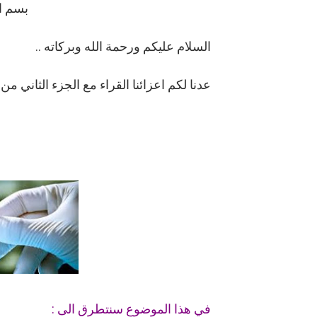
بسم ا
حل أسئلة تقويم 2-4 لدرس تسمية الجزيئات – الروابط التساهمية
السلام عليكم ورحمة الله وبركاته ..
ملخص 2-4 مخلص لدرس تسمية الجزيئات - الروابط التساهمية
نبذة عن كتاب ( أربعون 40 ) - أحمد الشقيري
عدنا لكم اعزائنا القراء مع الجزء الثاني م
في هذا الموضوع سنتطرق الى :