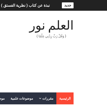
جديد
نبذة عن كتاب ( نظرية الفستق ) 
الذكاء الاصطناعي: الثورة التكنول
العلم نور
الهكرز خفايا وأسرار – Binary tree
{ وَقُلْ رَبِّ زِدْنِي عِلْمًا }
أناس ملهمون يجب أن تقرأ قصص
الكتابة الوظيفية
أمن المعلومات بلغة ميسرة – د. 
الكتابة الإبداعية
العقل سلاح ذو حدين
ORACLE 9i بالعربية – محمد - pdf
الرئيسية
مقررات
موضوعات علمية
موض
الذكاء المالي