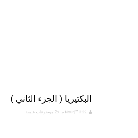
الانحراف المعياري وكيفية حسابه
Lan Sommerville - PDF Book
الأسهم ما هي وكيف نشأت؟
15 حكمة لبوب مارلي ستغير نظرتك للحياة
دليل جميع دروس كيمياء 1 مقررات
اختبار مقنن 5 – المول
حل أسئلة الفصل الخامس – المو
البكتيريا ( الجزء الثاني )
ملخص 5-4 مخلص لدرس الرابطة التساهمية - الروابط التساهمية
3:22 م
Nour
موضوعات علمية
ملخص 4-4 أشكال الجزيئات - الروابط التساهمية
ملخص 3-4 مخلص لدرس التراكيب الجزيئية - الروابط التساهمية