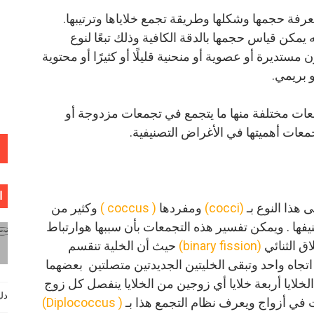
رفة حجمها وشكلها وطريقة تجمع خلاياها وترتيبها.
نه يمكن قياس حجمها بالدقة الكافية وذلك تبعًا لنوع
ن مستديرة أو عصوية أو منحنية قليلًا أو كثيرًا أو محتوية
 بريمي.
عات مختلفة منها ما يتجمع في تجمعات مزدوجة أو
عات أهميتها في الأغراض التصنيفية.
ا
هذا النوع بـ
(cocci)
ومفردها
( coccus )
وكثير من
فها . ويمكن تفسير هذه التجمعات بأن سببها هو
ارتباط
اق الثنائي
(binary fission)
حيث أن الخلية
تنقسم
تجاه واحد وتبقى الخليتين الجديدتين متصلتين بعضهما
لخلايا أربعة خلايا أي زوجين من الخلايا ينفصل كل زوج
دليل فيزي
ت في أزواج ويعرف نظام التجمع هذا بـ
( Diplococcus)