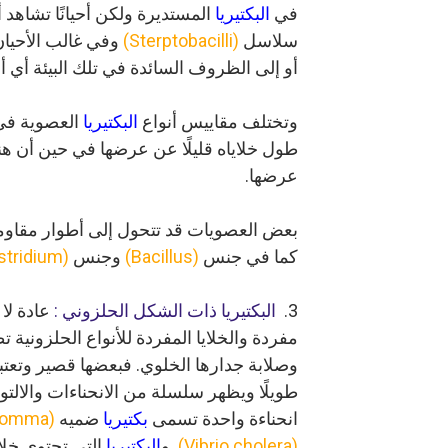
في
البكتيريا
المستديرة ولكن أحيانًا تشاهد
سلاسل
(Sterptobacilli)
وفي غالب الأحيان 
أو إلى الظروف السائدة في تلك البيئة أي أ
وتختلف مقاييس أنواع
البكتيريا
العصوية في 
طول خلاياه قليلًا عن عرضها في حين أن ه
عرضها.
بعض العصويات قد تتحول إلى أطوار مقاومة
كما في جنس
(Bacillus)
وجنس
(Clostridium)
3.
البكتيريا ذات الشكل الحلزوني :
عادة لا
مفردة
والخلايا المفردة للأنواع الحلزونية
وصلابة
جدارها الخلوي. فبعضها قصير وتعتب
طويلًا
ويظهر سلسلة من الانحناءات والالتوا
انحناءة واحدة تسمى
بكتيريا
ضميه
(Comma)
(Vibrio cholera)
. و
البكتيريا
التي تحتوي خلاي