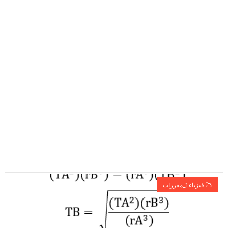
حل أسئلة تقويم 2-4 لدرس تسمية الجزيئات – الروابط التساهمية
ملخص 2-4 مخلص لدرس تسمية الجزيئات - الروابط التساهمية
نبذة عن كتاب ( أربعون 40 ) - أحمد الشقيري
فيزياء1_مقررات