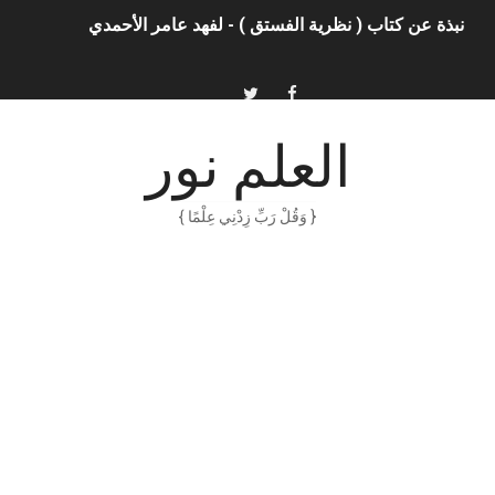
نبذة عن كتاب ( نظرية الفستق ) - لفهد عامر الأحمدي
الذكاء الاصطناعي: الثورة التكنولوجية الحديثة
الهكرز خفايا وأسرار – Binary tree
العلم نور
أناس ملهمون يجب أن تقرأ قصصهم
{ وَقُلْ رَبِّ زِدْنِي عِلْمًا }
الكتابة الوظيفية
أمن المعلومات بلغة ميسرة – د. خالد بن سليمان الغثبر و د.مهندس
الكتابة الإبداعية
العقل سلاح ذو حدين
ORACLE 9i بالعربية – محمد - pdf
الذكاء المالي