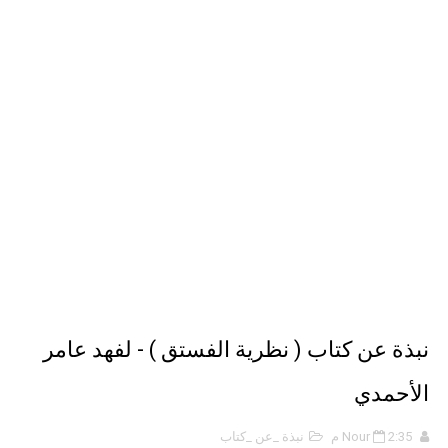
حل أسئلة تقويم 2-4 لدرس تسمية الجزيئات – الروابط التساهمية
ملخص 2-4 مخلص لدرس تسمية الجزيئات - الروابط التساهمية
نبذة عن كتاب ( أربعون 40 ) - أحمد الشقيري
نبذة عن كتاب ( نظرية الفستق ) - لفهد عامر الأحمدي
نبذة عن كتاب ( نظرية الفستق ) - لفهد عامر
الأحمدي
2:35 م
Nour
نبذة _عن _كتاب