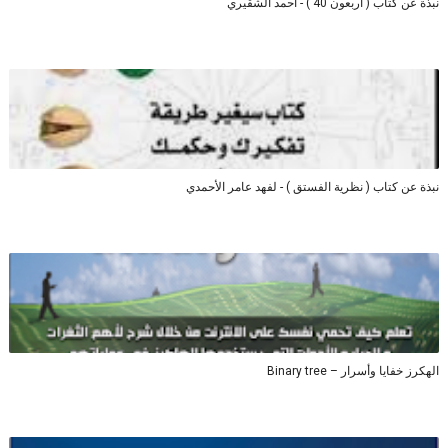
نبذة عن كتاب ( أربعون 40 ) - أحمد الشقيري
نبذة عن كتاب ( نظرية الفستق ) - لفهد عامر الأحمدي
الهكرز خفايا وأسرار – Binary tree