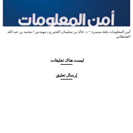
أمن المعلومات بلغة ميسرة – د. خالد بن سليمان الغثبر و د.مهندس / محمد بن عبد الله
القحطاني
ليست هناك تعليقات:
إرسال تعليق