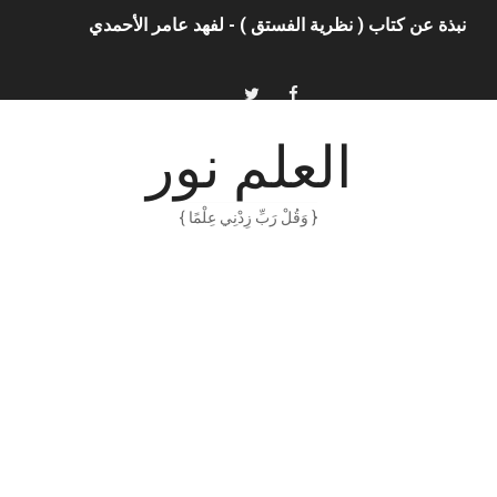
نبذة عن كتاب ( نظرية الفستق ) - لفهد عامر الأحمدي
الذكاء الاصطناعي: الثورة التكنولوجية الحديثة
الهكرز خفايا وأسرار – Binary tree
العلم نور
أناس ملهمون يجب أن تقرأ قصصهم
{ وَقُلْ رَبِّ زِدْنِي عِلْمًا }
الكتابة الوظيفية
أمن المعلومات بلغة ميسرة – د. خالد بن سليمان الغثبر و د.مهندس
الكتابة الإبداعية
العقل سلاح ذو حدين
ORACLE 9i بالعربية – محمد - pdf
الذكاء المالي