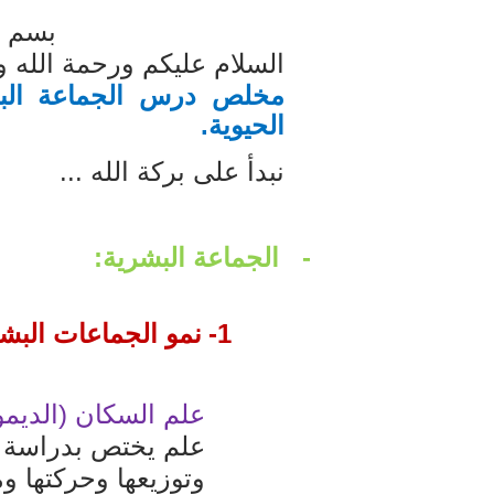
بسم ا
أمن المعلومات بلغة ميسرة – د. 
السلام عليكم ورحمة الله و
الكتابة الإبداعية
مخلص درس الجماعة البشر
الحيوية
.
العقل سلاح ذو حدين
نبدأ على بركة الله ...
-
الجماعة البشرية:
1-
نمو الجماعات البشر
علم السكان (الديموغ
علم يختص بدراسة ح
وتوزيعها وحركتها وم