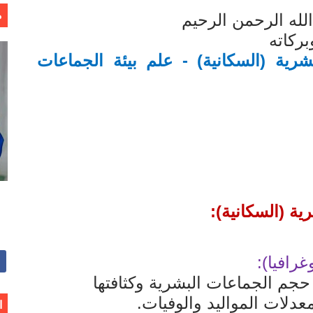
م
لله الرحمن الرحيم
خالد بن سليمان الغثبر و د.مهندس / محمد بن عبد الله القحطاني
بركاته
ية (السكانية) - علم بيئة الجماعات
ية (السكانية):
رافيا):
جم الجماعات البشرية وكثافتها
عدلات المواليد والوفيات.
ا