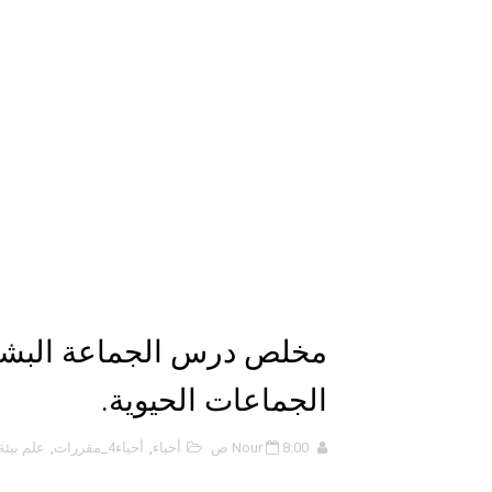
ملخص 4-4 أشكال الجزيئات - الروابط التساهمية
ملخص 3-4 مخلص لدرس التراكيب الجزيئية - الروابط التساهمية
حل أسئلة تقويم 2-4 لدرس تسمية الجزيئات – الروابط التساهمية
ملخص 2-4 مخلص لدرس تسمية الجزيئات - الروابط التساهمية
نبذة عن كتاب ( أربعون 40 ) - أحمد الشقيري
نبذة عن كتاب ( نظرية الفستق ) 
الذكاء الاصطناعي: الثورة التكنول
مخلص درس الجماعة البشرية
الهكرز خفايا وأسرار – Binary tree
الجماعات الحيوية.
أناس ملهمون يجب أن تقرأ قصص
8:00 ص
Nour
أحياء
,
أحياء4_مقررات
,
علم بيئة
الكتابة الوظيفية