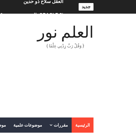
جديد
ORACLE 9i بالعربية – محمد - pdf
الذكاء المالي
العلم نور
الانحراف المعياري وكيفية حسابه
{ وَقُلْ رَبِّ زِدْنِي عِلْمًا }
Lan Sommerville - PDF Book
الأسهم ما هي وكيف نشأت؟
15 حكمة لبوب مارلي ستغير نظرتك للحياة
دليل جميع دروس كيمياء 1 مقررات
اختبار مقنن 5 – المول
حل أسئلة الفصل الخامس – المو
الرئيسية
مقررات
موضوعات علمية
موض
ملخص 5-4 مخلص لدرس الرابطة التساهمية - الروابط التساهمية