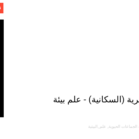
ق
- لفهد عامر الأحمدي
وجية الحديثة
 (السكانية) - علم بيئة
هم
 الجماعات الحيوية
,
علم_البيئية