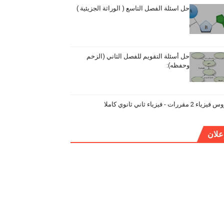
حل اسئلة الفصل التاسع ( الوراثة الجزيئية )
حل أسئلة التقويم للفصل الثاني (الزخم
وحفظه):
ياء 2 مقررات - فيزياء ثاني ثانوي كاملا
علان