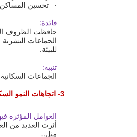
·
تحسين المساكن ق
فائدة:
حافظت الظروف البي
الجماعات البشرية ت
للبيئة.
تنبيه:
الجماعات السكانية 
3-
اتجاهات النمو السك
العوامل المؤثرة فيه
أثرت العديد من الع
مثل..