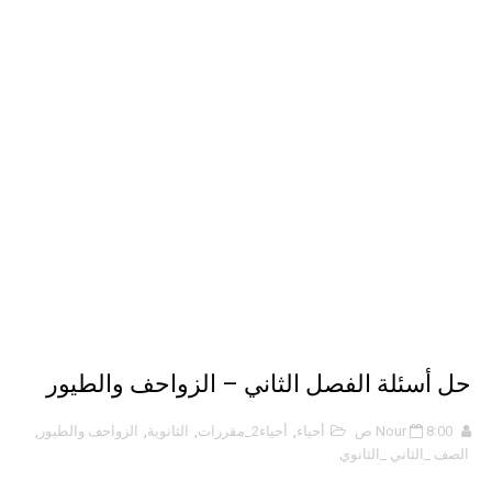
الذكاء الاصطناعي: الثورة التكنولوجية الحديثة
الهكرز خفايا وأسرار – Binary tree
أناس ملهمون يجب أن تقرأ قصصهم
حل أسئلة الفصل الثاني – الزواحف والطيور
8:00 ص
Nour
أحياء
,
أحياء2_مقررات
,
الثانوية
,
الزواحف والطيور
,
الصف _الثاني _الثانوي