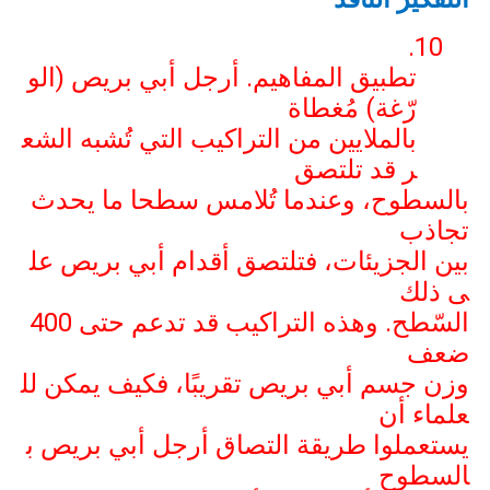
10.
تطبيق المفاهيم. أرجل أبي بريص (الو
رّغة) مُغطاة
بالملايين من التراكيب التي تُشبه الشع
ر قد تلتصق
بالسطوح، وعندما تُلامس سطحا ما يحدث
تجاذب
بين الجزيئات، فتلتصق أقدام أبي بريص عل
ى ذلك
السّطح. وهذه التراكيب قد تدعم حتى 400
ضعف
وزن جسم أبي بريص تقريبًا، فكيف يمكن لل
علماء أن
يستعملوا طريقة التصاق أرجل أبي بريص ب
السطوح