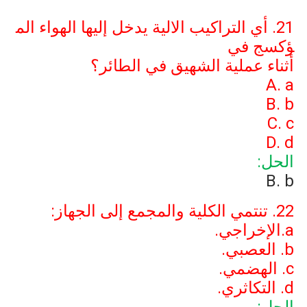
21. أي التراكيب الالية يدخل إليها الهواء الم
ؤكسج في
أثناء عملية الشهيق في الطائر؟
A. a
B. b
C. c
D. d
الحل:
B. b
22. تنتمي الكلية والمجمع إلى الجهاز:
a
.الإخراجي.
b
. العصبي.
c
. الهضمي.
d
. التكاثري.