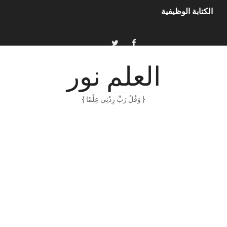
الكتابة الوظيفية
أمن المعلومات بلغة ميسرة – د. خالد بن سليمان الغثبر و د.مهندس
الكتابة الإبداعية
العلم نور
العقل سلاح ذو حدين
{ وَقُلْ رَبِّ زِدْنِي عِلْمًا }
ORACLE 9i بالعربية – محمد - pdf
الذكاء المالي
الانحراف المعياري وكيفية حسابه
Software Engineering - Lan Sommerville - PDF Book
الأسهم ما هي وكيف نشأت؟
15 حكمة لبوب مارلي ستغير نظرتك للحياة