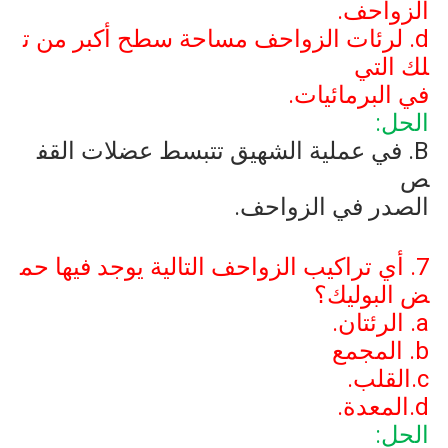
الزواحف.
d
. لرئات الزواحف مساحة سطح أكبر من ت
لك التي
في البرمائيات.
الحل:
B
. في عملية الشهيق تتبسط عضلات القف
ص
الصدر في الزواحف.
7. أي تراكيب الزواحف التالية يوجد فيها حم
ض البوليك؟
a
. الرئتان.
b
. المجمع
c
.القلب.
d
.المعدة.
الحل: