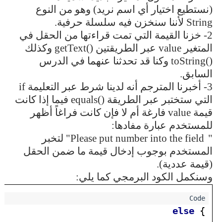
(نستطيع اختيار أي اسم نريد) وهو من النوع
String
لأننا سنخزن فيه سلسلة حرفية.
2- خزنا القيمة التي تمت قراءتها من الحقل في
المتغير
value
عبر الطريقتين
getText()
وكذلك
toString()
وكنا قد تحدثنا عنهما في الدرس
السابق.
3- أخبرنا المترجم أنه لدينا شرط عبر التعليمة
if
التي ستختبر عبر الطريقة
equals()
فيما إذا كانت
قيمة
value
فارغة أم لا فإن كانت فراغاً أظهر
للمستخدم عبارة مفادها:
"
Please put number into the field
" لتخبر
المستخدم بوجوب إدخال قيمة ما ضمن الحقل
(قيمة عددية).
وسنكمل الكود البرمجي كما يلي:
else 
{
