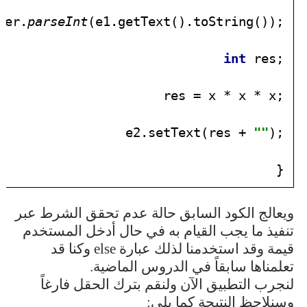
ger.
parseInt
(e1.getText().toString());

int 
res;

res = x * x * x;

e2.setText(res + 
""
);

}
ويعالج الكود السابق حالة عدم تحقق الشرط عبر
تنفيذ ما يجب القيام به في حال أدخل المستخدم
قيمة وقد استخدمنا لذلك عبارة
else
وكنا قد
تعلمناها سابقاً في الدروس الماضية.
لنجرب التطبيق الآن ولنقم بترك الحقل فارغاً
وسنلاحظ النتيجة كما يلي: