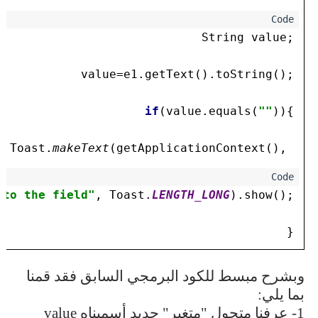
String value;

value=e1.getText().toString();

if
(value.equals(
""
)){

Toast.
makeText
(getApplicationContext(), 
nto the field"
, Toast.
LENGTH_LONG
).show();

}
وبشرح مبسط للكود البرمجي السابق فقد قمنا
بما يلي:
1- عرفنا متحول "متغير" جديد أسميناه
value