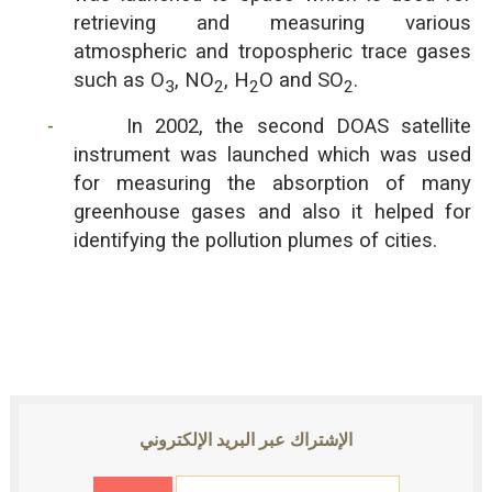
retrieving and measuring various
atmospheric and tropospheric trace gases
such as O
, NO
, H
O and SO
.
3
2
2
2
-
In 2002, the second DOAS satellite
instrument was launched which was used
for measuring the absorption of many
greenhouse gases and also it helped for
identifying the pollution plumes of cities.
الإشتراك عبر البريد الإلكتروني