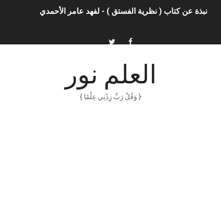
الذكاء الاصطناعي: الثورة التكنولوجية الحديثة
الهكرز خفايا وأسرار – Binary tree
أناس ملهمون يجب أن تقرأ قصصهم
العلم نور
الكتابة الوظيفية
{ وَقُلْ رَبِّ زِدْنِي عِلْمًا }
أمن المعلومات بلغة ميسرة – د. خالد بن سليمان الغثبر و د.مهندس
الكتابة الإبداعية
العقل سلاح ذو حدين
ORACLE 9i بالعربية – محمد - pdf
الذكاء المالي
الانحراف المعياري وكيفية حسابه