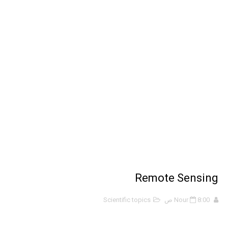
ملخص 2-4 مخلص لدرس تسمية الجزيئات - الروابط التساهمية
نبذة عن كتاب ( أربعون 40 ) - أحمد الشقيري
نبذة عن كتاب ( نظرية الفستق ) - لفهد عامر الأحمدي
Remote Sensing
8:00 ص
Nour
Scientific topics