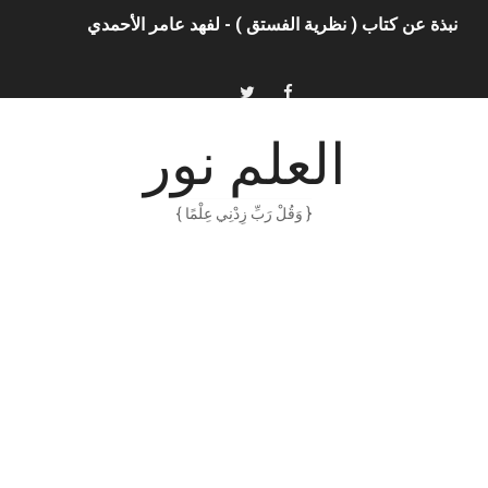
الذكاء الاصطناعي: الثورة التكنولوجية الحديثة
الهكرز خفايا وأسرار – Binary tree
أناس ملهمون يجب أن تقرأ قصصهم
العلم نور
الكتابة الوظيفية
{ وَقُلْ رَبِّ زِدْنِي عِلْمًا }
أمن المعلومات بلغة ميسرة – د. خالد بن سليمان الغثبر و د.مهندس
الكتابة الإبداعية
العقل سلاح ذو حدين
ORACLE 9i بالعربية – محمد - pdf
الذكاء المالي
الانحراف المعياري وكيفية حسابه