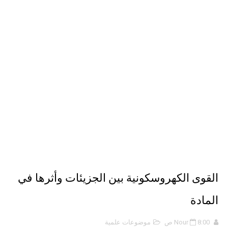
ملخص 2-4 مخلص لدرس تسمية الجزيئات - الروابط التساهمية
نبذة عن كتاب ( أربعون 40 ) - أحمد الشقيري
نبذة عن كتاب ( نظرية الفستق ) - لفهد عامر الأحمدي
القوى الكهروسكونية بين الجزيئات وأثرها في
المادة
8:00 ص
Nour
موضوعات علمية