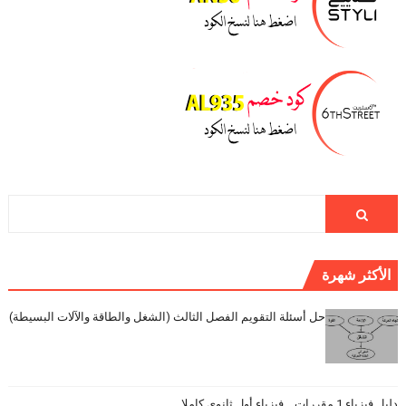
الأكثر شهرة
حل أسئلة التقويم الفصل الثالث (الشغل والطاقة والآلات البسيطة)
دليل فيزياء 1 مقررات _ فيزياء أول ثانوي كاملا _