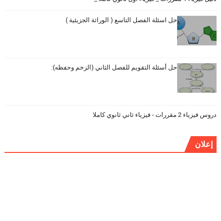
حل اسئلة الفصل التاسع ( الوراثة الجزيئية )
حل أسئلة التقويم للفصل الثاني (الزخم وحفظه):
دروس فيزياء 2 مقررات - فيزياء ثاني ثانوي كاملا
إعلان