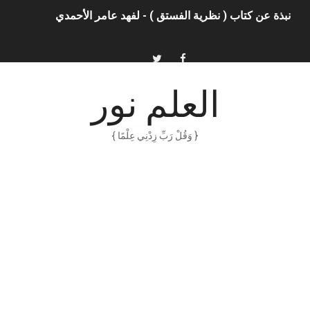
نبذة عن كتاب ( نظرية الفستق ) - لفهد عامر الأحمدي
الذكاء الاصطناعي: الثورة التكنولوجية الحديثة
الهكرز خفايا وأسرار – Binary tree
العلم نور
أناس ملهمون يجب أن تقرأ قصصهم
{ وَقُلْ رَبِّ زِدْنِي عِلْمًا }
الكتابة الوظيفية
أمن المعلومات بلغة ميسرة – د. خالد بن سليمان الغثبر و د.مهندس
الكتابة الإبداعية
العقل سلاح ذو حدين
ORACLE 9i بالعربية – محمد - pdf
الذكاء المالي