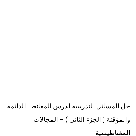
حل أسئلة تقويم 2-4 لدرس تسمية الجزيئات – الروابط التساهمية
ملخص 2-4 مخلص لدرس تسمية الجزيئات - الروابط التساهمية
نبذة عن كتاب ( أربعون 40 ) - أحمد الشقيري
حل المسائل التدريبية لدرس المغانط : الدائمة
والمؤقتة ( الجزء الثاني ) – المجالات
المغناطيسية