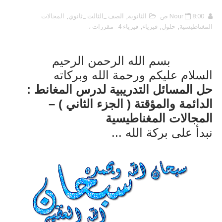
8:00 ص
Nour
الثانوية
,
الصف _الثالث _ثانوي
,
المجالات
المغناطيسية
,
حلول
,
فيزياء
,
فيزياء 4_ مقررات ،
بسم الله الرحمن الرحيم
السلام عليكم ورحمة الله وبركاته
حل المسائل التدريبية لدرس المغانط :
الدائمة والمؤقتة ( الجزء الثاني ) –
المجالات المغناطيسية
نبدأ على بركة الله ...