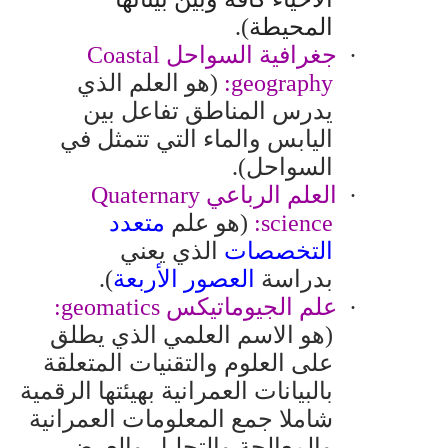
المحيطة
).
·
جغرافية السواحل
Coastal
geography
:
(هو العلم الذي
يدرس المناطق تفاعل بين
اليابس والماء التي تتمثل في
السواحل).
·
العلم الرباعي
Quaternary
science
:
(
هو علم
متعدد
التخصصات
الذي يعني
بدراسة
العصور الأربعة
).
·
علم الجيوماتيكس
geomatics
:
(هو الاسم العلمي الذي يطلق
على العلوم والتقنيات المتعلقة
بالبيانات العمرانية بهيئتها الرقمية
شاملا جمع المعلومات العمرانية
والمعالجة والتحليل والعرض