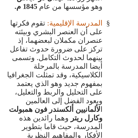
وهو مؤسسها من عام
1845
م.
§
المدرسة الإقليمية:
تقوم فكرتها
على أن العنصر البشري وبيئته
عنصران مكملان لبعضهما، إذ
تركز على ضرورة حدوث تفاعل
بينهما لحدوث التكامل. وتسمى
أيضا المدرسة بالمرحلة
الكلاسيكية، وقد تمثلت الجغرافيا
بمفهوم جديد وهو الذي يعتمد
على التحليل والربط والتعليل،
ويعود الفضل إلى العالمين
ا
لألمانيين ألكسندر فون همبولت
وكارل ريتر
وهما رائدين هذه
المدرسة، حيث قاما بتطوير
الأفكار والمفاهيم النظرية