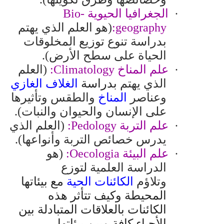
·
الجغرافيا الحيوية
Bio-
geography
:
(هو العلم الذي يهتم
بدراسة تنوع توزيع المخلوقات
الحياة على سطح الأرض).
·
علم المناخ
Climatology
:
(العلم
الذي يهتم
بدراسة
الغلاف الغازي
وعناصر
المناخ
والطقس وتأثيرها
على الإنسان والحيوان والنبات
).
·
علم التربة
Pedology
:
(العلم الذي
يدرس خصائص التربة وأنواعها).
·
علم البيئة
Oecologia
:
(
هو
الدراسة العلمية لتوزع
وتلاؤم
الكائنات الحية
مع بيئاتها
المحيطة وكيف تتأثر هذه
الكائنات بالعلاقات المتبادلة بين
الأحياء كافة وبين بيئاتها