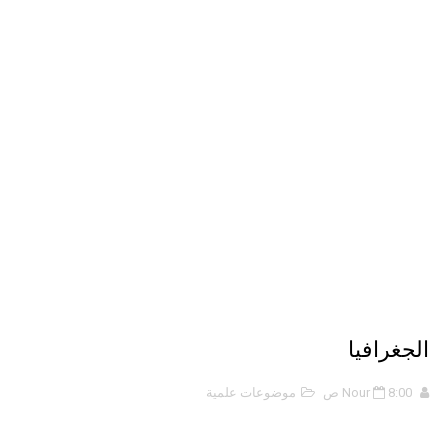
نبذة عن كتاب ( أربعون 40 ) - أحمد الشقيري
نبذة عن كتاب ( نظرية الفستق ) - لفهد عامر الأحمدي
الذكاء الاصطناعي: الثورة التكنولوجية الحديثة
الجغرافيا
8:00 ص
Nour
موضوعات علمية