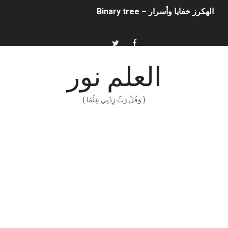
الهكرز خفايا وأسرار – Binary tree
أناس ملهمون يجب أن تقرأ قصصهم
الكتابة الوظيفية
العلم نور
أمن المعلومات بلغة ميسرة – د. خالد بن سليمان الغثبر و د.مهندس
{ وَقُلْ رَبِّ زِدْنِي عِلْمًا }
الكتابة الإبداعية
العقل سلاح ذو حدين
ORACLE 9i بالعربية – محمد - pdf
الذكاء المالي
الانحراف المعياري وكيفية حسابه
Software Engineering - Lan Sommerville - PDF Book