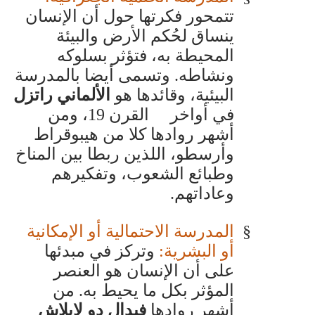
تتمحور فكرتها حول أن الإنسان
ينساق لحُكم الأرض والبيئة
المحيطة به، فتؤثر بسلوكه
ونشاطه. وتسمى أيضا بالمدرسة
البيئية، وقائدها هو
الألماني راتزل
في أواخر
القرن 19، ومن
أشهر روادها كلا من هيبوقراط
وأرسطو، اللذين ربطا بين المناخ
وطبائع الشعوب، وتفكيرهم
وعاداتهم.
§
المدرسة الاحتمالية أو الإمكانية
أو البشرية:
وتركز في مبدئها
على أن الإنسان هو العنصر
المؤثر بكل ما يحيط به. من
أشهر روادها
فيدال دو لابلاش