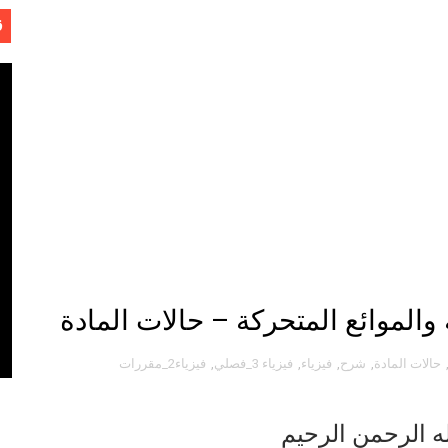
ق
Software Engineering - 
ل
الموائع المتحركة – حالات المادة
حالات المادة
,
شرح
,
فيزياء
,
فيزياء 3_فصلي
,
فيزياء2_مقررات
ه الرحمن الرحيم