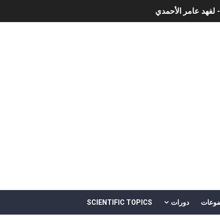
- لفهد عامر الأحمدي
وجية الحديثة
هم
خالد بن سليمان الغثبر و د.مهندس / محمد بن عبد الله القحطاني
وعات
دورات
SCIENTIFIC TOPICS