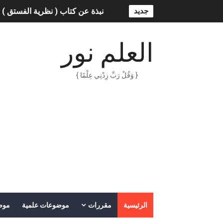
جديد
نبذة عن كتاب ( نظرية الفستق ) 
الذكاء الاصطناعي: الثورة التكنول
العلم نور
الهكرز خفايا وأسرار – Binary tree
{ وَقُلْ رَبِّ زِدْنِي عِلْمًا }
أناس ملهمون يجب أن تقرأ قصص
الكتابة الوظيفية
أمن المعلومات بلغة ميسرة – د. 
الكتابة الإبداعية
العقل سلاح ذو حدين
ORACLE 9i بالعربية – محمد - pdf
الرئيسية
مقررات
موضوعات علمية
موض
الذكاء المالي