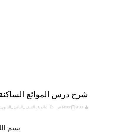
الانحراف المعياري وكيفية حسابه
Lan Sommerville - PDF Book
الأسهم ما هي وكيف نشأت؟
15 حكمة لبوب مارلي ستغير نظرتك للحياة
دليل جميع دروس كيمياء 1 مقررات
اختبار مقنن 5 – المول
حل أسئلة الفصل الخامس – المو
شرح درس الموائع الساكنة و
ملخص 5-4 مخلص لدرس الرابطة التساهمية - الروابط التساهمية
8:00 ص
Nour
الثانوية
,
الصف _الثاني _الثانوي
,
ملخص 4-4 أشكال الجزيئات - الروابط التساهمية
ملخص 3-4 مخلص لدرس التراكيب الجزيئية - الروابط التساهمية
بسم الل