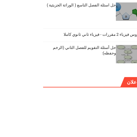
حل اسئلة الفصل التاسع ( الوراثة الجزيئية )
ياء 2 مقررات - فيزياء ثاني ثانوي كاملا
حل أسئلة التقويم للفصل الثاني (الزخم
وحفظه):
علان