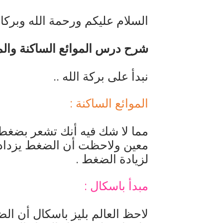
حل أسئلة تقويم 2-4 لدرس تسمية الجزيئات – الروابط التساهمية
السلام عليكم ورحمة الله وبركات
ملخص 2-4 مخلص لدرس تسمية الجزيئات - الروابط التساهمية
شرح درس الموائع الساكنة والمو
نبذة عن كتاب ( أربعون 40 ) - أحمد الشقيري
نبدأ على بركة الله ..
الموائع الساكنة :
مما لا شك فيه أنك تشعر بضغط 
معين ولاحظت أن الضغط يزداد ك
لزيادة الضغط .
مبدأ باسكال :
لاحظ العالم بليز باسكال أن ال