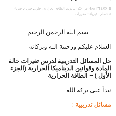
8:00 ص
Nour
الثانوية
,
الطاقة الحرارية
,
حلول
,
فيزياء
,
فيزياء
3_فصلي
,
فيزياء2_مقررات
بسم الله الرحمن الرحيم
السلام عليكم ورحمة الله وبركاته
حل المسائل التدريبية لدرس تغيرات حالة
المادة وقوانين الديناميكا الحرارية (الجزء
الأول )
– الطاقة الحرارية
نبدأ على بركة الله
مسائل تدريبية :