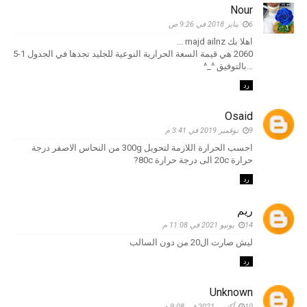
Nour
6 يناير 2018 في 9:26 ص
اهلا بك majd ailnz ...
2060 هي قيمة السعة الحرارية النوعية للجليد تجدها في الجدول 1-5
...بالتوفيق ^_^
رد
Osaid
9 نوفمبر 2019 في 3:41 م
احسب الحرارة اللازمة لتحويل 300g من النحاس الاصفر درجة
حرارة 20c الى درجة حرارة 80c?
رد
ريم
14 يونيو 2021 في 11:08 م
ليش صارت ال20 من دون السالب
رد
Unknown
10 أكتوبر 2021 في 9:08 م