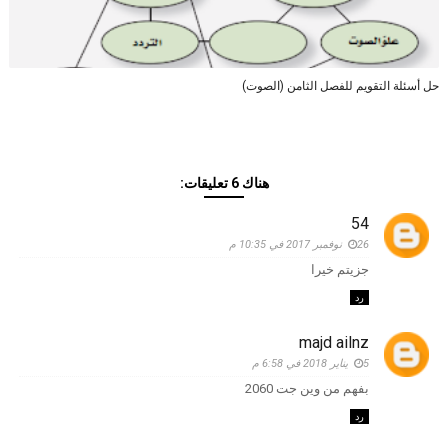
حل أسئلة التقويم للفصل الثامن (الصوت)
هناك 6 تعليقات:
54
26 نوفمبر 2017 في 10:35 م
جزيتم خيرا
رد
majd ailnz
5 يناير 2018 في 6:58 م
بفهم من وين جت 2060
رد