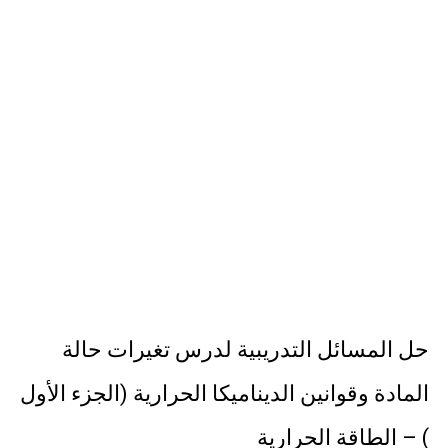
الهكرز خفايا وأسرار – Binary tree
أناس ملهمون يجب أن تقرأ قصصهم
الكتابة الوظيفية
حل المسائل التدريبية لدرس تغيرات حالة
المادة وقوانين الديناميكا الحرارية (الجزء الأول
) – الطاقة الحرارية