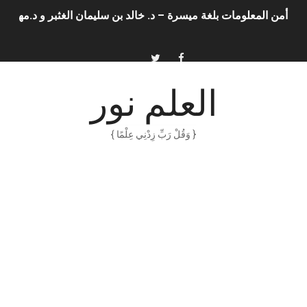
أمن المعلومات بلغة ميسرة – د. خالد بن سليمان الغثبر و د.مهندس
الكتابة الإبداعية
العقل سلاح ذو حدين
العلم نور
ORACLE 9i بالعربية – محمد - pdf
{ وَقُلْ رَبِّ زِدْنِي عِلْمًا }
الذكاء المالي
الانحراف المعياري وكيفية حسابه
Software Engineering - Lan Sommerville - PDF Book
الأسهم ما هي وكيف نشأت؟
15 حكمة لبوب مارلي ستغير نظرتك للحياة
دليل جميع دروس كيمياء 1 مقررات