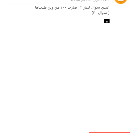
عندي سوال ليش Tf صارت ١٠٠ من وين طلعناها
( سوال ٢٠)
رد