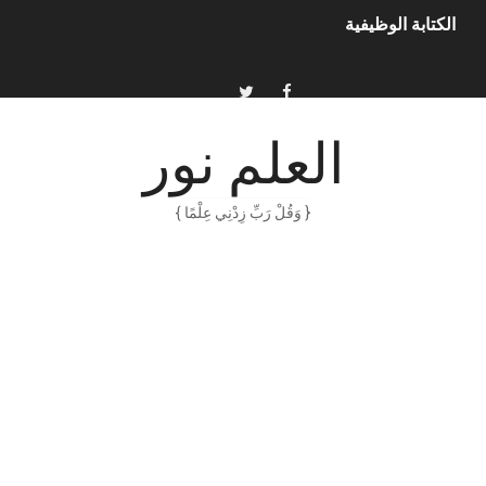
الكتابة الوظيفية
أمن المعلومات بلغة ميسرة – د. خالد بن سليمان الغثبر و د.مهندس
الكتابة الإبداعية
العلم نور
العقل سلاح ذو حدين
{ وَقُلْ رَبِّ زِدْنِي عِلْمًا }
ORACLE 9i بالعربية – محمد - pdf
الذكاء المالي
الانحراف المعياري وكيفية حسابه
Software Engineering - Lan Sommerville - PDF Book
الأسهم ما هي وكيف نشأت؟
15 حكمة لبوب مارلي ستغير نظرتك للحياة