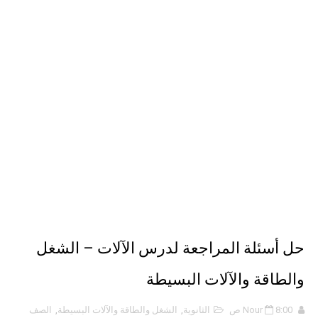
الذكاء الاصطناعي: الثورة التكنولوجية الحديثة
الهكرز خفايا وأسرار – Binary tree
أناس ملهمون يجب أن تقرأ قصصهم
حل أسئلة المراجعة لدرس الآلات – الشغل
والطاقة والآلات البسيطة
8:00 ص
Nour
الثانوية
,
الشغل والطاقة والآلات البسيطة
,
الصف