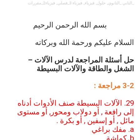
_الثاني _الثانوي
,
حلول
,
فيزياء
,
فيزياء 3_فصلي
,
فيزياء2_مقررات
بسم الله الرحمن الرحيم
السلام عليكم ورحمة الله وبركاته
حل أسئلة المراجعة لدرس الآلات –
الشغل والطاقة والآلات البسيطة
3-2
مراجعة :
29. الآلات البسيطة صنف الأدوات أدناه
إلى رافعة , أو دولاب ومحور, أو مستوى
مائل , أو إسفين , أو بكرة .
a
مفك براغي
b
كماشة