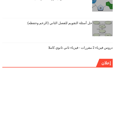
حل أسئلة التقويم للفصل الثاني (الزخم وحفظه):
دروس فيزياء 2 مقررات - فيزياء ثاني ثانوي كاملا
إعلان