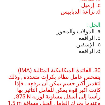
c
إزميل
d
نزاعة الدبابيس
الحل :
a
الدولاب والمحور
b
الرافعة
c
الإسفين
d
الرافعة
30. الفائدة الميكانيكية المثالية (
IMA
)
يتفحص عامل نظام بكرات متعددة , وذلك
لتقدير أكبر جسم يمكن أن يرفعه . فإذا
كانت أكبر قوة يمكن للعامل التأثير بها
رأسيا إلى أسفل مساوية لوزنه
875 N
,
وعندما يحرك العامل الحبل مسافة
1.5 m