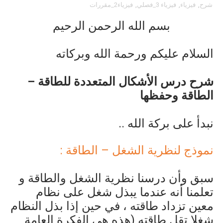
شرح
,
فيزياء
,
فيزياء 3_فصلي
,
فيزياء2_مقررات
بسم الله الرحمن الرحيم
السلام عليكم ورحمة الله وبركاته
شرح درس الأشكال المتعددة للطاقة –
الطاقة وحفظها
نبدأ على بركة الله ..
نموذج لنظرية الشغل – الطاقة :
سبق وأن درسنا نظرية الشغل والطاقة و
تعلمنا أنه عندما يبذل شغل على نظام
معين تزداد طاقته ، في حين إذا بذل النظام
شغلا تقل طاقته (هذه هي الفكرة العامة