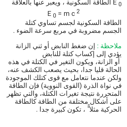
E
الطاقة السكونية ، ويعبر عنها بالعلاقة
0
2
E
= m c
0
الطاقة السكونية لجسم تساوي كتلة
الجسم مضروبة في مربع سرعة الضوء .
ملاحظة :
إن ضغ
ط
النابض
أو
ثني
الزانة
يؤدي
إلى
إكساب
كتلة
للنابض
أو الزان
ة،
ويكون
التغير
في
الكتلة
في
هذه
الحالة
قليا
جدا،
بحيث
يصعب
الكشف
عنه،
ولك
ن
عندما
نتعامل
مع
قوى
كتلك
الموجودة
في
نواة
الذرة
(
القوى
النووية
)
فإن
الطاقة
المتحررة نتيجة تغيرات الكتلة، والتي تظهر
على أش
كال
مختلفة
من
الطاقة
كالطاقة
الحركية
مثلا ًّ ، تكون كبيرة جدا .