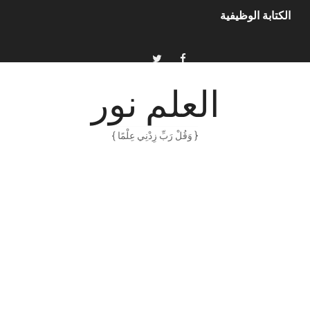
أمن المعلومات بلغة ميسرة – د. خالد بن سليمان الغثبر و د.مهندس
الكتابة الإبداعية
العلم نور
العقل سلاح ذو حدين
ORACLE 9i بالعربية – محمد - pdf
{ وَقُلْ رَبِّ زِدْنِي عِلْمًا }
الذكاء المالي
الانحراف المعياري وكيفية حسابه
Software Engineering - Lan Sommerville - PDF Book
الأسهم ما هي وكيف نشأت؟
15 حكمة لبوب مارلي ستغير نظرتك للحياة
دليل جميع دروس كيمياء 1 مقررات