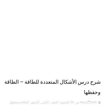
الهكرز خفايا وأسرار – Binary tree
أناس ملهمون يجب أن تقرأ قصصهم
الكتابة الوظيفية
شرح درس الأشكال المتعددة للطاقة – الطاقة
وحفظها
8:00 ص
Nour
الثانوية
,
الصف _الثاني _الثانوي
,
الطاقة وحفظها
,