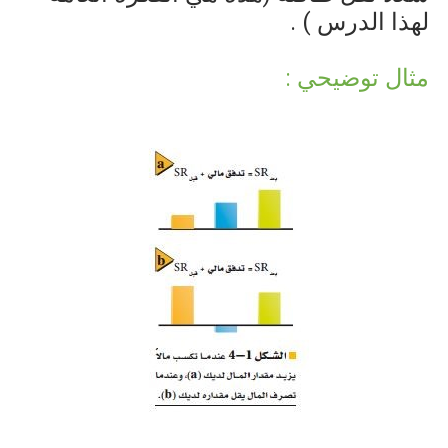
لهذا الدرس ) .
مثال توضيحي :