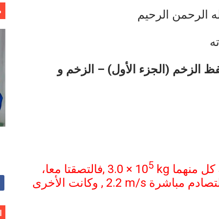
م
ه الرحمن الرحيم
وجية الحديثة
ه
هم
ظ الزخم (الجزء الأول) – الزخم و
5
kg
3.0 × 10
,فالتصقتا معا،
لتصادم مباشرة
, 2.2 m/s
وكانت الأخرى
ا