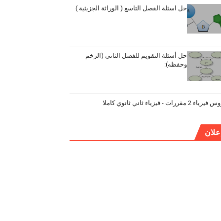
حل اسئلة الفصل التاسع ( الوراثة الجزيئية )
حل أسئلة التقويم للفصل الثاني (الزخم
وحفظه):
ياء 2 مقررات - فيزياء ثاني ثانوي كاملا
علان