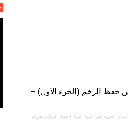
ق
ل
س حفظ الزخم (الجزء الأول) –
لثاني _الثانوي
,
حلول
,
فيزياء
,
فيزياء 3_فصلي
,
فيزياء2_مقررات
- لفهد عامر الأحمدي