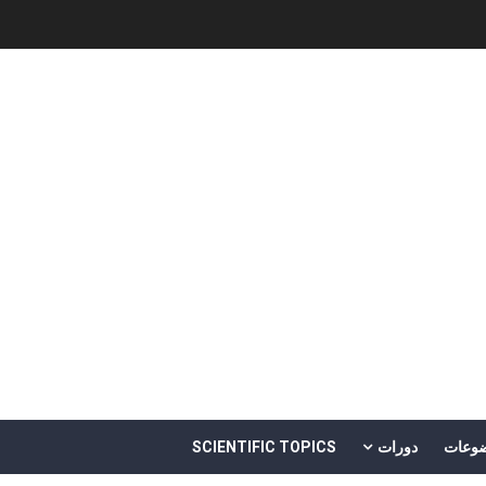
خالد بن سليمان الغثبر و د.مهندس / محمد بن عبد الله القحطاني
Software Engineering - 
وعات
دورات
SCIENTIFIC TOPICS