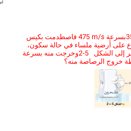
ات
3
بسرعة
475 m/s
فاصطدمت بكيس
 على أرضية ملساء في حالة سكون،
ر إلى الشكل
2-5
وخرجت منه بسرعة
ة خروج الرصاصة منه؟