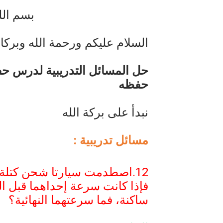
بسم الل
الذكاء الاصطناعي: الثورة التكنول
الهكرز خفايا وأسرار – Binary tree
السلام عليكم ورحمة الله وبركات
أناس ملهمون يجب أن تقرأ قصص
حل المسائل التدريبية لدرس حف
حفظه
نبدأ على بركة الله
مسائل تدريبية :
12.اصطدمت سيارتا شحن كتلة كل منهما
فإذا كانت سرعة إحداهما قبل ا
ساكنة، فما سرعتهما النهائية؟