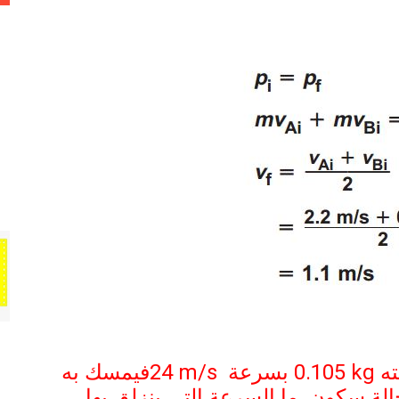
0.105 kg
بسرعة
24 m/s
فيمسك به
الة سكون
.
ما السرعة التي ينزلق بها