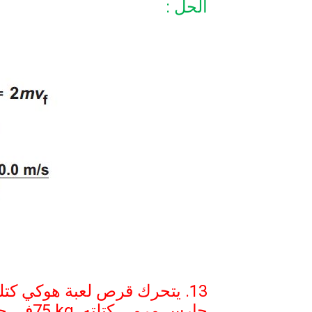
الحل :
13. يتحرك قرص لعبة هوكي كتلته
حارس مرمى كتلته
75 kg
في ح