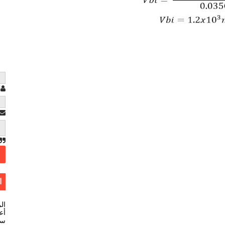
ا
ا
ال
أعل
سي