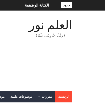
جديد
الكتابة الوظيفية
أمن المعلومات بلغة ميسرة – د. 
العلم نور
الكتابة الإبداعية
{ وَقُلْ رَبِّ زِدْنِي عِلْمًا }
العقل سلاح ذو حدين
ORACLE 9i بالعربية – محمد - pdf
الذكاء المالي
الانحراف المعياري وكيفية حسابه
Lan Sommerville - PDF Book
الأسهم ما هي وكيف نشأت؟
الرئيسية
مقررات
موضوعات علمية
موض
15 حكمة لبوب مارلي ستغير نظرتك للحياة