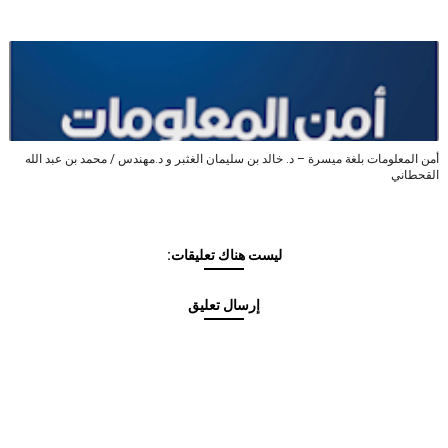
أمن المعلومات بلغة ميسرة – د. خالد بن سليمان الغثبر و د.مهندس / محمد بن عبد الله
القحطاني
ليست هناك تعليقات:
إرسال تعليق