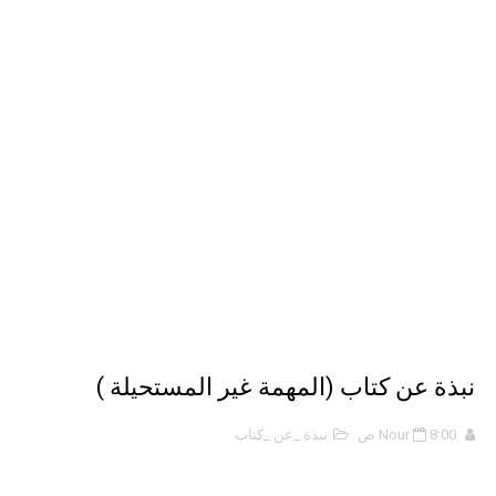
ملخص 2-4 مخلص لدرس تسمية الجزيئات - الروابط التساهمية
نبذة عن كتاب ( أربعون 40 ) - أحمد الشقيري
نبذة عن كتاب ( نظرية الفستق ) - لفهد عامر الأحمدي
نبذة عن كتاب (المهمة غير المستحيلة )
8:00 ص
Nour
نبذة _عن _كتاب