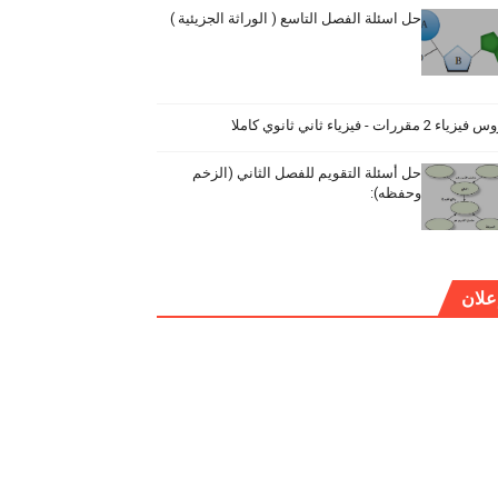
حل اسئلة الفصل التاسع ( الوراثة الجزيئية )
ياء 2 مقررات - فيزياء ثاني ثانوي كاملا
حل أسئلة التقويم للفصل الثاني (الزخم
وحفظه):
علان