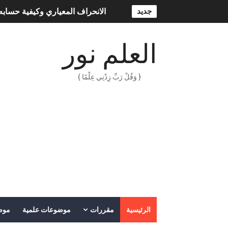
الانحراف المعياري وكيفية حسابه
جديد
Lan Sommerville - PDF Book
العلم نور
الأسهم ما هي وكيف نشأت؟
15 حكمة لبوب مارلي ستغير نظرتك للحياة
{ وَقُلْ رَبِّ زِدْنِي عِلْمًا }
دليل جميع دروس كيمياء 1 مقررات
اختبار مقنن 5 – المول
حل أسئلة الفصل الخامس – المو
ملخص 5-4 مخلص لدرس الرابطة التساهمية - الروابط التساهمية
ملخص 4-4 أشكال الجزيئات - الروابط التساهمية
الرئيسية
مقررات
موضوعات علمية
موض
ملخص 3-4 مخلص لدرس التراكيب الجزيئية - الروابط التساهمية