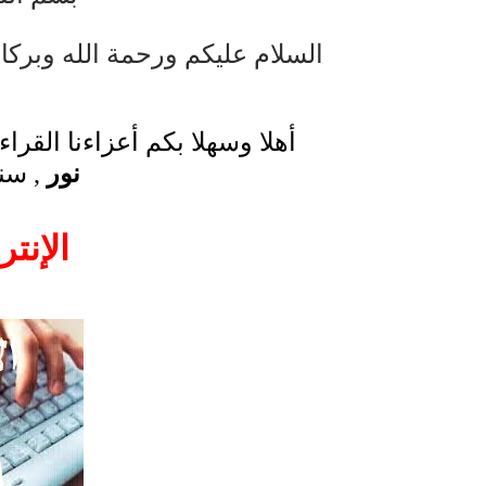
العقل سلاح ذو حدين
السلام عليكم ورحمة الله وبركات
ORACLE 9i بالعربية – محمد - pdf
الذكاء المالي
أهلا وسهلا بكم أعزاءنا القر
الانحراف المعياري وكيفية حسابه
نور
, سن
الإنت