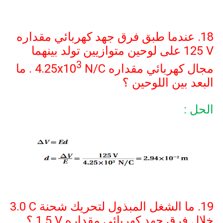
18. عندما طبق فرق جهد كهربائي مقداره
125 V
على لوحين متوازيين تولد بينهما
3
مجال كهربائي مقداره
N/C
4.25x10
. ما
البعد بين اللوحين ؟
الحل :
19. ما الشغل المبذول لتحريك شحنة
3.0 C
خلال فرق جهد كهربائي مقداره
1.5 V
؟