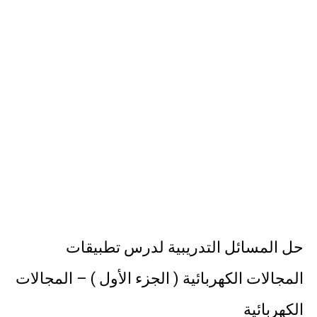
نبذة عن كتاب ( نظرية الفستق ) - لفهد عامر الأحمدي
الذكاء الاصطناعي: الثورة التكنولوجية الحديثة
الهكرز خفايا وأسرار – Binary tree
حل المسائل التدريبية لدرس تطبيقات
المجالات الكهربائية ( الجزء الأول ) – المجالات
الكهربائية