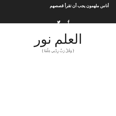
أناس ملهمون يجب أن تقرأ قصصهم
الكتابة الوظيفية
أمن المعلومات بلغة ميسرة – د. خالد بن سليمان الغثبر و د.مهندس
العلم نور
الكتابة الإبداعية
{ وَقُلْ رَبِّ زِدْنِي عِلْمًا }
العقل سلاح ذو حدين
ORACLE 9i بالعربية – محمد - pdf
الذكاء المالي
الانحراف المعياري وكيفية حسابه
Software Engineering - Lan Sommerville - PDF Book
الأسهم ما هي وكيف نشأت؟