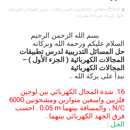
8:00 ص
Nour
الثانوية
,
الصف _الثالث _ثانوي
,
المجالات الكهربائية
,
حلول
,
فيزياء
,
فيزياء 3_مقررات
بسم الله الرحمن الرحيم
السلام عليكم ورحمة الله وبركاته
حل المسائل التدريبية لدرس تطبيقات
المجالات الكهربائية ( الجزء الأول ) –
المجالات الكهربائية
نبدأ على بركة الله ..
16. شدة المجال الكهربائي بين لوحين
فلزيين واسعين متوازين ومشحونين
6000
N/C
، والمسافة بينهما
0.05 m
. احسب
فرق الجهد الكهربائي بينهما .
الحل :